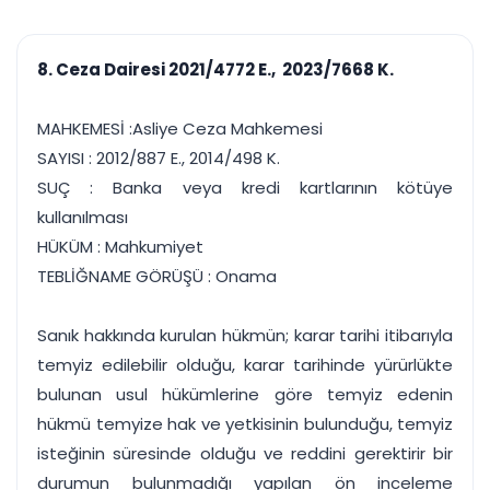
çalışsın
Ajanda ve
Finans ve Kasa
Etkinlikler
Hesap, kasa ve cari
Duruşma ve görev
takibi
8. Ceza Dairesi 2021/4772 E., 2023/7668 K.
takvimi
Raporlar ve Çıkt
Hatırlatma ve
Tek tıkla profesyonel
Bildirim
MAHKEMESİ :Asliye Ceza Mahkemesi
rapor
Süreleri asla kaçırmayın
SAYISI : 2012/887 E., 2014/498 K.
SUÇ : Banka veya kredi kartlarının kötüye
Tek panelde uçtan uca yönetim
UYAP & UETS entegrasyonundan finansa, hepsi bir arada.
kullanılması
Tüm özellikleri inceleyin
Ücretsiz Başlayın
HÜKÜM : Mahkumiyet
TEBLİĞNAME GÖRÜŞÜ : Onama
Sanık hakkında kurulan hükmün; karar tarihi itibarıyla
temyiz edilebilir olduğu, karar tarihinde yürürlükte
bulunan usul hükümlerine göre temyiz edenin
hükmü temyize hak ve yetkisinin bulunduğu, temyiz
isteğinin süresinde olduğu ve reddini gerektirir bir
durumun bulunmadığı yapılan ön inceleme