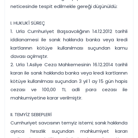
neticesinde tespit edilmekle gereği düşünüldü:
I. HUKUKÎ SÜREÇ
1. Urla Cumhuriyet Başsavcılığının 14.12.2012 tarihli
iddianamesi ile sanık hakkında banka veya kredi
kartlarının kötüye kullanılması suçundan kamu
davası açılmıştır.
2. Urla 1.Asliye Ceza Mahkemesinin 16.12.2014 tarihli
kararı ile sanık hakkında banka veya kredi kartlarının
kötüye kullanılması suçundan 3 yıl 1 ay 15 gün hapis
cezası ve 100,00 TL adli para cezası ile
mahkumiyetine karar verilmiştir.
II. TEMYİZ SEBEPLERİ
Cumhuriyet savcısının temyiz istemi; sanık hakkında
ayrıca hırsızlık suçundan mahkumiyet kararı