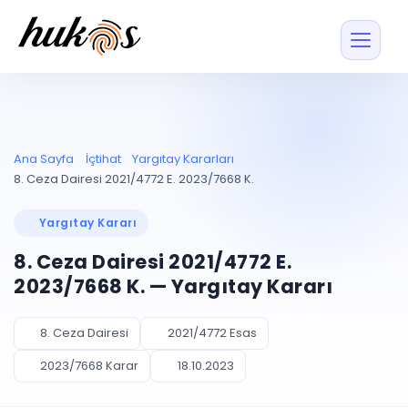
Özellikler
Fiyatlar
ENTEGRASYONLAR
YÖNETİM
UYAP
Dosya ve İçerikl
Ana Sayfa
İçtihat
Yargıtay Kararları
Blog
Entegrasyonu
Tüm dosyalar tek
ekranda
UYAP ile otomatik
8. Ceza Dairesi 2021/4772 E. 2023/7668 K.
senkron
Evrak ve Klasör
İçtihat
UYAP Evrak
Düzenleyin, hızlı erişi
Yargıtay Kararı
Entegrasyonu
İletişim
Kişiler ve İletişi
Evrakları tek tıkla aktarın
8. Ceza Dairesi 2021/4772 E.
Müvekkil ve taraf reh
UETS Entegrasyonu
2023/7668 K. — Yargıtay Kararı
Tebligatları anında
Vekalet Yöneti
Ücretsiz Başlayın
Giriş Yap
görün
Vekaletname ve yetk
takibi
8. Ceza Dairesi
2021/4772 Esas
PLANLAMA & TAKİP
AKILLI & FİNANS
2023/7668 Karar
18.10.2023
Otomasyon
Pano ve Takip
YENİ
Kuralları kurun, sist
Günlük işler tek bakışta