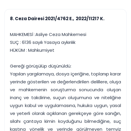
çalışsın
Ajanda ve
Finans ve Kasa
Etkinlikler
Hesap, kasa ve cari
Duruşma ve görev
takibi
8. Ceza Dairesi 2021/4762 E., 2022/11217 K.
takvimi
Raporlar ve Çıkt
Hatırlatma ve
Tek tıkla profesyonel
Bildirim
MAHKEMESİ :Asliye Ceza Mahkemesi
rapor
Süreleri asla kaçırmayın
SUÇ : 6136 sayılı Yasaya aykırılık
HÜKÜM : Mahkumiyet
Tek panelde uçtan uca yönetim
UYAP & UETS entegrasyonundan finansa, hepsi bir arada.
Tüm özellikleri inceleyin
Ücretsiz Başlayın
Gereği görüşülüp düşünüldü:
Yapılan yargılamaya, dosya içeriğine, toplanıp karar
yerinde gösterilen ve değerlendirilen delillere, oluşa
ve mahkemenin soruşturma sonucunda oluşan
inanç ve takdirine, suçun oluşumuna ve niteliğine
uygun kabul ve uygulamasına, hukuka uygun, yasal
ve yeterli olarak açıklanan gerekçeye göre sanığın,
silahı çantaya kimin koyduğunu bilmediğine, suç
kastına yönelik ve yerinde görülmeyen temyiz