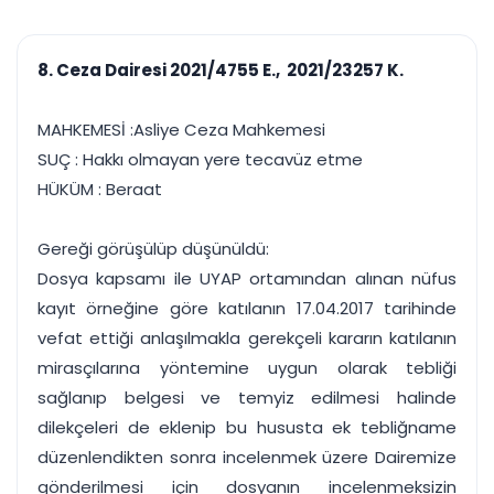
çalışsın
Ajanda ve
Finans ve Kasa
Etkinlikler
Hesap, kasa ve cari
Duruşma ve görev
takibi
8. Ceza Dairesi 2021/4755 E., 2021/23257 K.
takvimi
Raporlar ve Çıkt
Hatırlatma ve
Tek tıkla profesyonel
Bildirim
MAHKEMESİ :Asliye Ceza Mahkemesi
rapor
Süreleri asla kaçırmayın
SUÇ : Hakkı olmayan yere tecavüz etme
HÜKÜM : Beraat
Tek panelde uçtan uca yönetim
UYAP & UETS entegrasyonundan finansa, hepsi bir arada.
Tüm özellikleri inceleyin
Ücretsiz Başlayın
Gereği görüşülüp düşünüldü:
Dosya kapsamı ile UYAP ortamından alınan nüfus
kayıt örneğine göre katılanın 17.04.2017 tarihinde
vefat ettiği anlaşılmakla gerekçeli kararın katılanın
mirasçılarına yöntemine uygun olarak tebliği
sağlanıp belgesi ve temyiz edilmesi halinde
dilekçeleri de eklenip bu hususta ek tebliğname
düzenlendikten sonra incelenmek üzere Dairemize
gönderilmesi için dosyanın incelenmeksizin