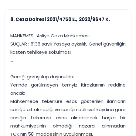
çalışsın
Ajanda ve
Finans ve Kasa
Etkinlikler
Hesap, kasa ve cari
Duruşma ve görev
takibi
8. Ceza Dairesi 2021/4750 E., 2022/9647 K.
takvimi
Raporlar ve Çıkt
Hatırlatma ve
Tek tıkla profesyonel
Bildirim
MAHKEMESİ :Asliye Ceza Mahkemesi
rapor
Süreleri asla kaçırmayın
SUÇLAR : 6136 sayılı Yasaya aykırılık, Genel güvenliğin
kasten tehlikeye sokulması
Tek panelde uçtan uca yönetim
UYAP & UETS entegrasyonundan finansa, hepsi bir arada.
...
Tüm özellikleri inceleyin
Ücretsiz Başlayın
Gereği görüşülüp düşünüldü:
Yerinde görülmeyen temyiz itirazlarının reddine
ancak;
Mahkemece tekerrüre esas gösterilen ilamların
sanığa ait olmadığı ve sanığın adli sicil kaydına göre
sanığın tekerrüre esas alınabilecek başka bir
mahkumiyetinin olmadığı nazara alınmadan
TCK.nın 58. maddesinin uygulanması,