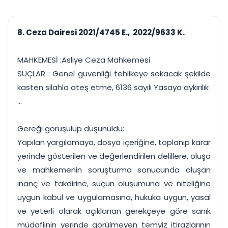
çalışsın
Ajanda ve
Finans ve Kasa
Etkinlikler
Hesap, kasa ve cari
Duruşma ve görev
takibi
8. Ceza Dairesi 2021/4745 E., 2022/9633 K.
takvimi
Raporlar ve Çıkt
Hatırlatma ve
Tek tıkla profesyonel
Bildirim
MAHKEMESİ :Asliye Ceza Mahkemesi
rapor
Süreleri asla kaçırmayın
SUÇLAR : Genel güvenliği tehlikeye sokacak şekilde
kasten silahla ateş etme, 6136 sayılı Yasaya aykırılık
Tek panelde uçtan uca yönetim
UYAP & UETS entegrasyonundan finansa, hepsi bir arada.
...
Tüm özellikleri inceleyin
Ücretsiz Başlayın
Gereği görüşülüp düşünüldü:
Yapılan yargılamaya, dosya içeriğine, toplanıp karar
yerinde gösterilen ve değerlendirilen delillere, oluşa
ve mahkemenin soruşturma sonucunda oluşan
inanç ve takdirine, suçun oluşumuna ve niteliğine
uygun kabul ve uygulamasına, hukuka uygun, yasal
ve yeterli olarak açıklanan gerekçeye göre sanık
müdafiinin yerinde görülmeyen temyiz itirazlarının