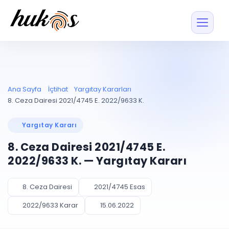
Özellikler
Fiyatlar
ENTEGRASYONLAR
YÖNETİM
UYAP
Dosya ve İçerikl
Ana Sayfa
İçtihat
Yargıtay Kararları
Blog
Entegrasyonu
Tüm dosyalar tek
ekranda
UYAP ile otomatik
8. Ceza Dairesi 2021/4745 E. 2022/9633 K.
senkron
Evrak ve Klasör
İçtihat
UYAP Evrak
Düzenleyin, hızlı erişi
Yargıtay Kararı
Entegrasyonu
İletişim
Kişiler ve İletişi
Evrakları tek tıkla aktarın
8. Ceza Dairesi 2021/4745 E.
Müvekkil ve taraf reh
UETS Entegrasyonu
2022/9633 K. — Yargıtay Kararı
Tebligatları anında
Vekalet Yöneti
Ücretsiz Başlayın
Giriş Yap
görün
Vekaletname ve yetk
takibi
8. Ceza Dairesi
2021/4745 Esas
PLANLAMA & TAKİP
AKILLI & FİNANS
2022/9633 Karar
15.06.2022
Otomasyon
Pano ve Takip
YENİ
Kuralları kurun, sist
Günlük işler tek bakışta