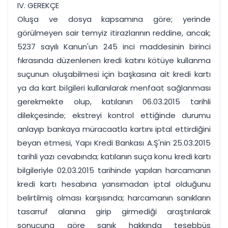
IV. GEREKÇE
Oluşa ve dosya kapsamına göre; yerinde
görülmeyen sair temyiz itirazlarının reddine, ancak;
5237 sayılı Kanun'un 245 inci maddesinin birinci
fıkrasında düzenlenen kredi katını kötüye kullanma
suçunun oluşabilmesi için başkasına ait kredi kartı
ya da kart bilgileri kullanılarak menfaat sağlanması
gerekmekte olup, katılanın 06.03.2015 tarihli
dilekçesinde; ekstreyi kontrol ettiğinde durumu
anlayıp bankaya müracaatla kartını iptal ettirdiğini
beyan etmesi, Yapı Kredi Bankası A.Ş'nin 25.03.2015
tarihli yazı cevabında; katılanın suça konu kredi kartı
bilgileriyle 02.03.2015 tarihinde yapılan harcamanın
kredi kartı hesabına yansımadan iptal olduğunu
belirtilmiş olması karşısında; harcamanın sanıkların
tasarruf alanına girip girmediği araştırılarak
sonucuna göre sanık hakkında teşebbüs