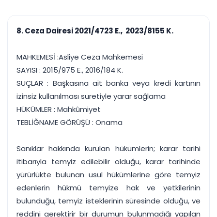
çalışsın
Ajanda ve
Finans ve Kasa
Etkinlikler
Hesap, kasa ve cari
Duruşma ve görev
takibi
8. Ceza Dairesi 2021/4723 E., 2023/8155 K.
takvimi
Raporlar ve Çıkt
Hatırlatma ve
Tek tıkla profesyonel
Bildirim
MAHKEMESİ :Asliye Ceza Mahkemesi
rapor
Süreleri asla kaçırmayın
SAYISI : 2015/975 E., 2016/184 K.
SUÇLAR : Başkasına ait banka veya kredi kartının
Tek panelde uçtan uca yönetim
UYAP & UETS entegrasyonundan finansa, hepsi bir arada.
izinsiz kullanılması suretiyle yarar sağlama
Tüm özellikleri inceleyin
Ücretsiz Başlayın
HÜKÜMLER : Mahkûmiyet
TEBLİĞNAME GÖRÜŞÜ : Onama
Sanıklar hakkında kurulan hükümlerin; karar tarihi
itibarıyla temyiz edilebilir olduğu, karar tarihinde
yürürlükte bulunan usul hükümlerine göre temyiz
edenlerin hükmü temyize hak ve yetkilerinin
bulunduğu, temyiz isteklerinin süresinde olduğu, ve
reddini gerektirir bir durumun bulunmadığı yapılan