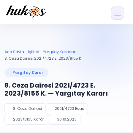
Özellikler
Fiyatlar
ENTEGRASYONLAR
YÖNETİM
UYAP
Dosya ve İçerikl
Ana Sayfa
İçtihat
Yargıtay Kararları
Blog
Entegrasyonu
Tüm dosyalar tek
ekranda
UYAP ile otomatik
8. Ceza Dairesi 2021/4723 E. 2023/8155 K.
senkron
Evrak ve Klasör
İçtihat
UYAP Evrak
Düzenleyin, hızlı erişi
Yargıtay Kararı
Entegrasyonu
İletişim
Kişiler ve İletişi
Evrakları tek tıkla aktarın
8. Ceza Dairesi 2021/4723 E.
Müvekkil ve taraf reh
UETS Entegrasyonu
2023/8155 K. — Yargıtay Kararı
Tebligatları anında
Vekalet Yöneti
Ücretsiz Başlayın
Giriş Yap
görün
Vekaletname ve yetk
takibi
8. Ceza Dairesi
2021/4723 Esas
PLANLAMA & TAKİP
AKILLI & FİNANS
2023/8155 Karar
30.10.2023
Otomasyon
Pano ve Takip
YENİ
Kuralları kurun, sist
Günlük işler tek bakışta