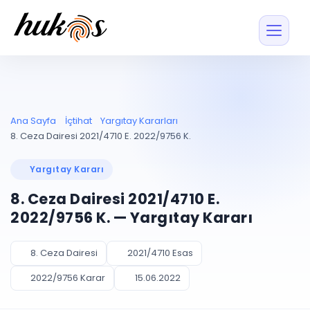
Özellikler
Fiyatlar
ENTEGRASYONLAR
YÖNETİM
UYAP
Dosya ve İçerikl
Ana Sayfa
İçtihat
Yargıtay Kararları
Blog
Entegrasyonu
Tüm dosyalar tek
ekranda
UYAP ile otomatik
8. Ceza Dairesi 2021/4710 E. 2022/9756 K.
senkron
Evrak ve Klasör
İçtihat
UYAP Evrak
Düzenleyin, hızlı erişi
Yargıtay Kararı
Entegrasyonu
İletişim
Kişiler ve İletişi
Evrakları tek tıkla aktarın
8. Ceza Dairesi 2021/4710 E.
Müvekkil ve taraf reh
UETS Entegrasyonu
2022/9756 K. — Yargıtay Kararı
Tebligatları anında
Vekalet Yöneti
Ücretsiz Başlayın
Giriş Yap
görün
Vekaletname ve yetk
takibi
8. Ceza Dairesi
2021/4710 Esas
PLANLAMA & TAKİP
AKILLI & FİNANS
2022/9756 Karar
15.06.2022
Otomasyon
Pano ve Takip
YENİ
Kuralları kurun, sist
Günlük işler tek bakışta