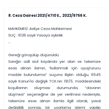
çalışsın
Ajanda ve
Finans ve Kasa
Etkinlikler
Hesap, kasa ve cari
Duruşma ve görev
takibi
8. Ceza Dairesi 2021/4710 E., 2022/9756 K.
takvimi
Raporlar ve Çıkt
Hatırlatma ve
Tek tıkla profesyonel
Bildirim
MAHKEMESİ :Asliye Ceza Mahkemesi
rapor
Süreleri asla kaçırmayın
SUÇ : 6136 sayılı Yasaya aykırılık
...
Tek panelde uçtan uca yönetim
UYAP & UETS entegrasyonundan finansa, hepsi bir arada.
Tüm özellikleri inceleyin
Ücretsiz Başlayın
Gereği görüşülüp düşünüldü:
Sanığın adli sicil kaydında yer alan ve tekerrüre
esas alınan ilamın, “kullanmak için uyuşturucu
madde bulundurma” suçuna ilişkin olduğu, 6545
sayılı Kanun'la değişik TCK.nın 191/5. maddesindeki
koşullarının oluşması durumunda, “davanın
düşmesi” seçeneğine de yer verilmesi nedeniyle,
tekerrüre esas alınan ilamla ilgili olarak, yasal
değişiklik sonrası, bir uyarlama işlemi yapılıp