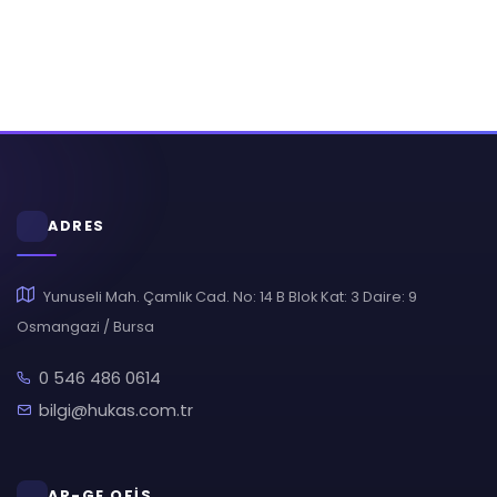
ADRES
Yunuseli Mah. Çamlık Cad. No: 14 B Blok Kat: 3 Daire: 9
Osmangazi / Bursa
0 546 486 0614
bilgi@hukas.com.tr
AR-GE OFİS