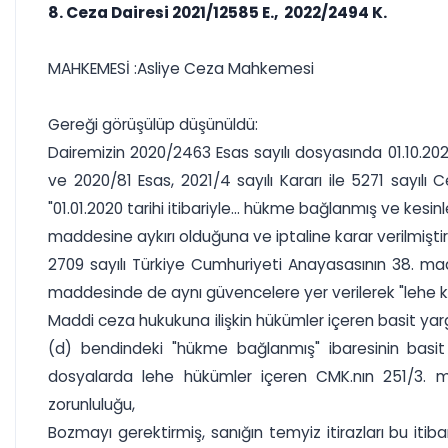
8. Ceza Dairesi 2021/12585 E., 2022/2494 K.
MAHKEMESİ :Asliye Ceza Mahkemesi
Gereği görüşülüp düşünüldü:
Dairemizin 2020/2463 Esas sayılı dosyasında 01.10.20
ve 2020/81 Esas, 2021/4 sayılı Kararı ile 5271 sayı
"01.01.2020 tarihi itibariyle... hükme bağlanmış ve ke
maddesine aykırı olduğuna ve iptaline karar verilmiştir
2709 sayılı Türkiye Cumhuriyeti Anayasasının 38. mad
maddesinde de aynı güvencelere yer verilerek "lehe k
Maddi ceza hukukuna ilişkin hükümler içeren basit ya
(d) bendindeki "hükme bağlanmış" ibaresinin bas
dosyalarda lehe hükümler içeren CMK.nın 251/3.
zorunluluğu,
Bozmayı gerektirmiş, sanığın temyiz itirazları bu it