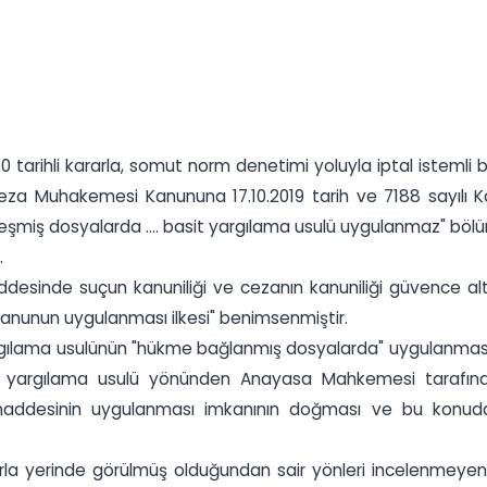
20 tarihli kararla, somut norm denetimi yoluyla iptal isteml
lı Ceza Muhakemesi Kanununa 17.10.2019 tarih ve 7188 sayılı
sinleşmiş dosyalarda .... basit yargılama usulü uygulanmaz" 
.
desinde suçun kanuniliği ve cezanın kanuniliği güvence altın
anunun uygulanması ilkesi" benimsenmiştir.
rgılama usulünün "hükme bağlanmış dosyalarda" uygulanmasın
it yargılama usulü yönünden Anayasa Mahkemesi tarafınd
 maddesinin uygulanması imkanının doğması ve bu konu
ibarla yerinde görülmüş olduğundan sair yönleri incelenmey