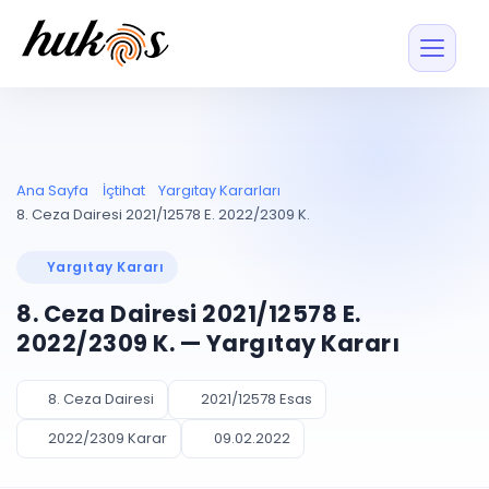
Özellikler
Fiyatlar
ENTEGRASYONLAR
YÖNETİM
UYAP
Dosya ve İçerikl
Ana Sayfa
İçtihat
Yargıtay Kararları
Blog
Entegrasyonu
Tüm dosyalar tek
ekranda
UYAP ile otomatik
8. Ceza Dairesi 2021/12578 E. 2022/2309 K.
senkron
Evrak ve Klasör
İçtihat
UYAP Evrak
Düzenleyin, hızlı erişi
Yargıtay Kararı
Entegrasyonu
İletişim
Kişiler ve İletişi
Evrakları tek tıkla aktarın
8. Ceza Dairesi 2021/12578 E.
Müvekkil ve taraf reh
UETS Entegrasyonu
2022/2309 K. — Yargıtay Kararı
Tebligatları anında
Vekalet Yöneti
Ücretsiz Başlayın
Giriş Yap
görün
Vekaletname ve yetk
takibi
8. Ceza Dairesi
2021/12578 Esas
PLANLAMA & TAKİP
AKILLI & FİNANS
2022/2309 Karar
09.02.2022
Otomasyon
Pano ve Takip
YENİ
Kuralları kurun, sist
Günlük işler tek bakışta