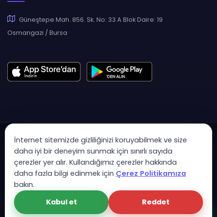
Güneştepe Mah. 856. Sk. No: 33 A Blok Daire: 19
Osmangazi / Bursa
İnternet sitemizde gizliliğinizi koruyabilmek ve size
daha iyi bir deneyim sunmak için sınırlı sayıda
çerezler yer alır. Kullandığımız çerezler hakkında
Copyright © 2007 - 2026 Hukas | Hukuk Asistan • Tüm Hakları
daha fazla bilgi edinmek için
Çerez Politikamıza
Saklıdır
bakın.
KVK Aydınlatma Metni
Gizlilik Politikası
Güvenlik Sözleşmesi
Kabul et
Reddet
Çerez Politikası