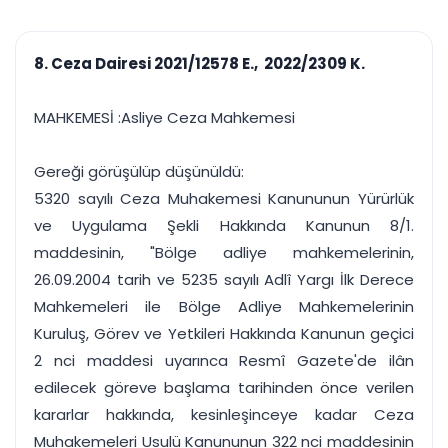
çalışsın
Ajanda ve
Finans ve Kasa
Etkinlikler
Hesap, kasa ve cari
Duruşma ve görev
takibi
8. Ceza Dairesi 2021/12578 E., 2022/2309 K.
takvimi
Raporlar ve Çıkt
Hatırlatma ve
Tek tıkla profesyonel
Bildirim
MAHKEMESİ :Asliye Ceza Mahkemesi
rapor
Süreleri asla kaçırmayın
Gereği görüşülüp düşünüldü:
Tek panelde uçtan uca yönetim
UYAP & UETS entegrasyonundan finansa, hepsi bir arada.
5320 sayılı Ceza Muhakemesi Kanununun Yürürlük
Tüm özellikleri inceleyin
Ücretsiz Başlayın
ve Uygulama Şekli Hakkında Kanunun 8/1.
maddesinin, "Bölge adliye mahkemelerinin,
26.09.2004 tarih ve 5235 sayılı Adlî Yargı İlk Derece
Mahkemeleri ile Bölge Adliye Mahkemelerinin
Kuruluş, Görev ve Yetkileri Hakkında Kanunun geçici
2 nci maddesi uyarınca Resmî Gazete'de ilân
edilecek göreve başlama tarihinden önce verilen
kararlar hakkında, kesinleşinceye kadar Ceza
Muhakemeleri Usulü Kanununun 322 nci maddesinin