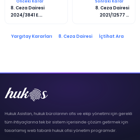
Önceki Karar
Sonraki Karar
8. Ceza Dairesi
8. Ceza Dairesi
2024/3841 E.
2021/12577 E.
2024/7775 K.
2023/10702 K.
Yargıtay Kararları
8. Ceza Dairesi
İçtihat Ara
Hukuk Asistan, hukuk bürolarının ofis ve ekip yönetimi için gerekli
tüm ihtiyaçlarına tek bir sistem içerisinde çözüm getirmek için
tasarlamış web tabanlı hukuk ofisi yönetim programıdır.