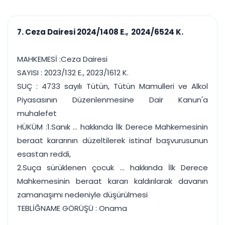
çalışsın
Ajanda ve
Finans ve Kasa
Etkinlikler
Hesap, kasa ve cari
Duruşma ve görev
takibi
7. Ceza Dairesi 2024/1408 E., 2024/6524 K.
takvimi
Raporlar ve Çıkt
Hatırlatma ve
Tek tıkla profesyonel
Bildirim
MAHKEMESİ :Ceza Dairesi
rapor
Süreleri asla kaçırmayın
SAYISI : 2023/132 E., 2023/1612 K.
SUÇ : 4733 sayılı Tütün, Tütün Mamulleri ve Alkol
Tek panelde uçtan uca yönetim
UYAP & UETS entegrasyonundan finansa, hepsi bir arada.
Piyasasının Düzenlenmesine Dair Kanun'a
Tüm özellikleri inceleyin
Ücretsiz Başlayın
muhalefet
HÜKÜM :1.Sanık ... hakkında İlk Derece Mahkemesinin
beraat kararının düzeltilerek istinaf başvurusunun
esastan reddi,
2.Suça sürüklenen çocuk ... hakkında İlk Derece
Mahkemesinin beraat kararı kaldırılarak davanın
zamanaşımı nedeniyle düşürülmesi
TEBLİĞNAME GÖRÜŞÜ : Onama