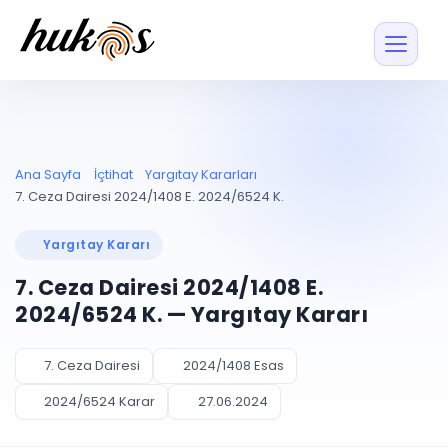
Özellikler
Fiyatlar
ENTEGRASYONLAR
YÖNETİM
UYAP
Dosya ve İçerikl
Ana Sayfa
İçtihat
Yargıtay Kararları
Blog
Entegrasyonu
Tüm dosyalar tek
ekranda
UYAP ile otomatik
7. Ceza Dairesi 2024/1408 E. 2024/6524 K.
senkron
Evrak ve Klasör
İçtihat
UYAP Evrak
Düzenleyin, hızlı erişi
Yargıtay Kararı
Entegrasyonu
İletişim
Kişiler ve İletişi
Evrakları tek tıkla aktarın
7. Ceza Dairesi 2024/1408 E.
Müvekkil ve taraf reh
UETS Entegrasyonu
2024/6524 K. — Yargıtay Kararı
Tebligatları anında
Vekalet Yöneti
Ücretsiz Başlayın
Giriş Yap
görün
Vekaletname ve yetk
takibi
7. Ceza Dairesi
2024/1408 Esas
PLANLAMA & TAKİP
AKILLI & FİNANS
2024/6524 Karar
27.06.2024
Otomasyon
Pano ve Takip
YENİ
Kuralları kurun, sist
Günlük işler tek bakışta