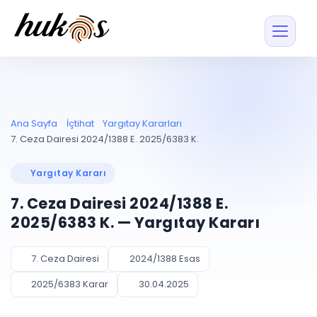
Özellikler
Fiyatlar
ENTEGRASYONLAR
YÖNETİM
UYAP
Dosya ve İçerikl
Ana Sayfa
İçtihat
Yargıtay Kararları
Blog
Entegrasyonu
Tüm dosyalar tek
ekranda
UYAP ile otomatik
7. Ceza Dairesi 2024/1388 E. 2025/6383 K.
senkron
Evrak ve Klasör
İçtihat
UYAP Evrak
Düzenleyin, hızlı erişi
Yargıtay Kararı
Entegrasyonu
İletişim
Kişiler ve İletişi
Evrakları tek tıkla aktarın
7. Ceza Dairesi 2024/1388 E.
Müvekkil ve taraf reh
UETS Entegrasyonu
2025/6383 K. — Yargıtay Kararı
Tebligatları anında
Vekalet Yöneti
Ücretsiz Başlayın
Giriş Yap
görün
Vekaletname ve yetk
takibi
7. Ceza Dairesi
2024/1388 Esas
PLANLAMA & TAKİP
AKILLI & FİNANS
2025/6383 Karar
30.04.2025
Otomasyon
Pano ve Takip
YENİ
Kuralları kurun, sist
Günlük işler tek bakışta