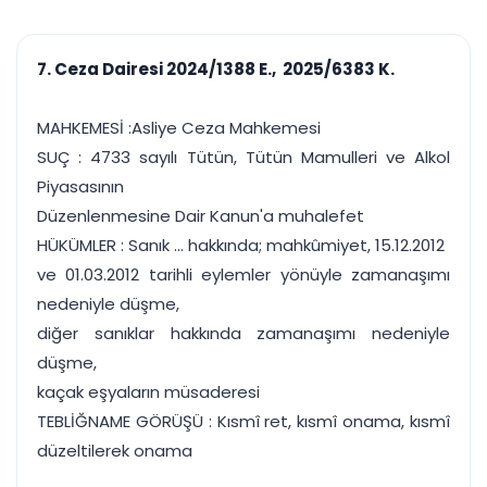
çalışsın
Ajanda ve
Finans ve Kasa
Etkinlikler
Hesap, kasa ve cari
Duruşma ve görev
takibi
7. Ceza Dairesi 2024/1388 E., 2025/6383 K.
takvimi
Raporlar ve Çıkt
Hatırlatma ve
Tek tıkla profesyonel
Bildirim
MAHKEMESİ :Asliye Ceza Mahkemesi
rapor
Süreleri asla kaçırmayın
SUÇ : 4733 sayılı Tütün, Tütün Mamulleri ve Alkol
Piyasasının
Tek panelde uçtan uca yönetim
UYAP & UETS entegrasyonundan finansa, hepsi bir arada.
Düzenlenmesine Dair Kanun'a muhalefet
Tüm özellikleri inceleyin
Ücretsiz Başlayın
HÜKÜMLER : Sanık ... hakkında; mahkûmiyet, 15.12.2012
ve 01.03.2012 tarihli eylemler yönüyle zamanaşımı
nedeniyle düşme,
diğer sanıklar hakkında zamanaşımı nedeniyle
düşme,
kaçak eşyaların müsaderesi
TEBLİĞNAME GÖRÜŞÜ : Kısmî ret, kısmî onama, kısmî
düzeltilerek onama