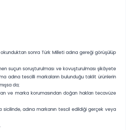
 okunduktan sonra Türk Milleti adına gereği görüşülüp
nen suçun soruşturulması ve kovuşturulması şikâyete
irma adına tescilli markaların bulunduğu taklit ürünlerin
lmışsa da;
i olan ve marka korumasından doğan hakları tecavüze
sicilinde, adına markanın tescil edildiği gerçek veya
.