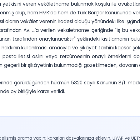
ma yetkisini veren vekâletname bulunmak koşulu ile avukatlar
lenmiş olup, hem HMK’da hem de Türk Borçlar Kanununda vekâl
ıl olanın vekâlet verenin iradesi olduğu yönündeki ilke ışığı
isi tarafından Av. ...’a verilen vekaletname içeriğinde “İş b
ulunan tarafından onaylanacaktır" şeklindeki kısıtlamanın bul
 hakkının kullanılması amacıyla ve şikâyet tarihini kapsar şek
k posta iletisi aslını veya tercümesinin onaylı örneklerini 
en geçerli bir şikâyetinin bulunmadığı gözetilmeden, davanın 
a yerinde görüldüğünden hükmün 5320 sayılı Kanunun 8/1. mad
 oy birliğiyle karar verildi.
gelişmiş arama yapın; kararları dosyalarınıza ekleyin, UYAP ve UET