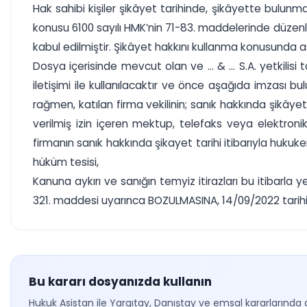
Hak sahibi kişiler şikâyet tarihinde, şikâyette bulun
konusu 6100 sayılı HMK’nin 71-83. maddelerinde düzen
kabul edilmiştir. Şikâyet hakkını kullanma konusunda as
Dosya içerisinde mevcut olan ve ... & ... S.A. yetkil
iletişimi ile kullanılacaktır ve önce aşağıda imzası b
rağmen, katılan firma vekilinin; sanık hakkında şikâyet
verilmiş izin içeren mektup, telefaks veya elektroni
firmanın sanık hakkında şikayet tarihi itibarıyla hukuk
hüküm tesisi,
Kanuna aykırı ve sanığın temyiz itirazları bu itibarl
321. maddesi uyarınca BOZULMASINA, 14/09/2022 tarihinde
Bu kararı dosyanızda kullanın
Hukuk Asistan ile Yargıtay, Danıştay ve emsal kararlarında 