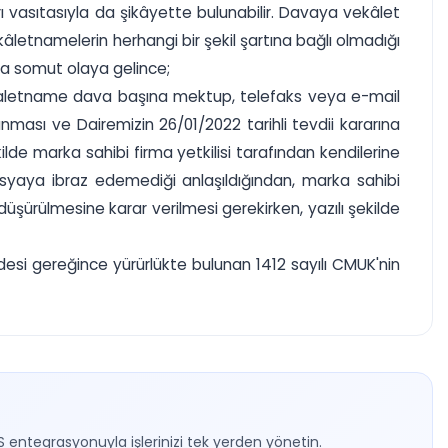
ı vasıtasıyla da şikâyette bulunabilir. Davaya vekâlet
etnamelerin herhangi bir şekil şartına bağlı olmadığı
nda somut olaya gelince;
u vekaletname dava başına mektup, telefaks veya e-mail
unması ve Dairemizin 26/01/2022 tarihli tevdii kararına
ilde marka sahibi firma yetkilisi tarafından kendilerine
dosyaya ibraz edemediği anlaşıldığından, marka sahibi
düşürülmesine karar verilmesi gerekirken, yazılı şekilde
desi gereğince yürürlükte bulunan 1412 sayılı CMUK'nin
S entegrasyonuyla işlerinizi tek yerden yönetin.