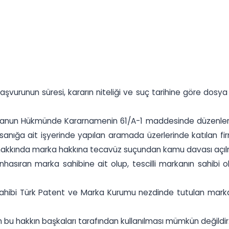
urunun süresi, kararın niteliği ve suç tarihine göre dosya
lı Kanun Hükmünde Kararnamenin 61/A-1 maddesinde düzenle
rine, sanığa ait işyerinde yapılan aramada üzerlerinde katılan f
anık hakkında marka hakkına tecavüz suçundan kamu davası açı
nhasıran marka sahibine ait olup, tescilli markanın sahib
 sahibi Türk Patent ve Marka Kurumu nezdinde tutulan marka 
n bu hakkın başkaları tarafından kullanılması mümkün değildir