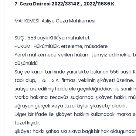
7. Ceza Dairesi 2022/3314 E., 2022/11686 K.
MAHKEMESİ :Asliye Ceza Mahkemesi
SUÇ : 556 sayılı KHK'ya muhalefet
HÜKÜM : Hükümlülük, erteleme, müsadere
Yerel mahkemece verilen hüküm temyiz edilmekle; başv
düşünüldü;
Suç ve karar tarihinde yürürlükte bulunan 556 sayı
tabi olup, ... & ... S.A. firması vekilinin şikâyeti üze
satışa arz edilmiş halde ele geçirildiği iddiası ile s
Marka hakkına tecavüz suçlarında şikâyet hakkı, mü
uğrayan gerçek veya tüzel kişiler şikâyetçi olabilir.
Diğer bir ifade ile şikâyet hakkını kullanacak marka
tüzel kişidir.
Şikâyet hakkı şahsa sıkı sıkıya bağlı bir hak olduğunda