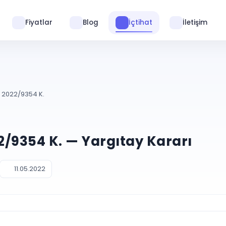
Fiyatlar
Blog
İçtihat
İletişim
. 2022/9354 K.
22/9354 K. — Yargıtay Kararı
11.05.2022