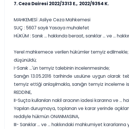
7. Ceza Dairesi 2022/3313 E., 2022/9354 K.
MAHKEMESİ :Asliye Ceza Mahkemesi
SUÇ : 5607 sayılı Yasaya muhalefet
HÜKÜM : Sanık ... hakkında beraat, sanıklar ... ve ... 
Yerel mahkemece verilen hükümler temyiz edilmekle; ba
düşünüldü;
I-Sanık ...'ün temyiz talebinin incelenmesinde;
Sanığın 13.05.2016 tarihinde usulüne uygun olarak t
temyiz ettiği anlaşılmakla, sanığın temyiz inceleme i
REDDİNE,
II-Suçta kullanılan nakil aracının iadesi kararına ve .
Yapılan duruşmaya, toplanan ve karar yerinde açıklanan 
reddiyle hükmün ONANMASINA,
III- Sanıklar ... ve ... hakkındaki mahkumiyet kararların