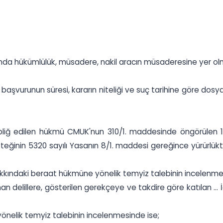
hakkında hükümlülük, müsadere, nakil aracın müsaderesine yer o
şvurunun süresi, kararın niteliği ve suç tarihine göre dosy
ebliğ edilen hükmü CMUK'nun 310/1. maddesinde öngörülen 1 
steğinin 5320 sayılı Yasanın 8/1. maddesi gereğince yürürlü
.. hakkındaki beraat hükmüne yönelik temyiz talebinin incelenm
delillere, gösterilen gerekçeye ve takdire göre katılan ... İ
a yönelik temyiz talebinin incelenmesinde ise;