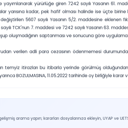
 yayımlanarak yürürlüğe giren 7242 sayılı Yasanın 61. mad
ar yarısına kadar, pek hafif olması halinde ise üçte birine k
 değiştirilen 5607 sayılı Yasanın 5/2. maddesine eklenen 
 sayılı TCK'nun 7. maddesi ve 7242 sayılı Yasanın 63. maddes
ının oluşup oluşmadığının saptanması ve sonucuna göre uygu
ğrudan verilen adli para cezasının ödenmemesi durumunda
...’nun temyiz itirazları bu itibarla yerinde görülmüş olduğ
rınca BOZULMASINA, 11.05.2022 tarihinde oy birliğiyle karar ve
gelişmiş arama yapın; kararları dosyalarınıza ekleyin, UYAP ve UET