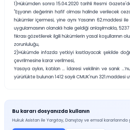
1)Hükümden sonra 15.04.2020 tarihli Resmi Gazete'de
"Eşyanın değerinin hafif olması halinde verilecek cezal
hükümler içermesi, yine aynı Yasanın 62.maddesi ile
uygulamasının olanaklı hale geldiği anlaşılmakla, 5237
fıkrası gözetilerek ilgili hükümlerin yasal koşullar
zorunluluğu,
2)Hükümde infazda yetkiyi kısıtlayacak şekilde do
çevrilmesine karar verilmesi,
Yasaya aykırı, katılan ... İdaresi vekilinin ve sanık 
yürürlükte bulunan 1412 sayılı CMUK'nun 321.maddesi uya
Bu kararı dosyanızda kullanın
Hukuk Asistan ile Yargıtay, Danıştay ve emsal kararlarında 