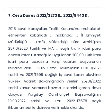
çalışsın
Ajanda ve
Finans ve Kasa
Etkinlikler
Hesap, kasa ve cari
Duruşma ve görev
takibi
7. Ceza Dairesi 2022/3273 E., 2022/9443 K.
takvimi
Raporlar ve Çıkt
Hatırlatma ve
Tek tıkla profesyonel
Bildirim
2918 sayılı Karayolları Trafik Kanunu’na muhalefet
rapor
Süreleri asla kaçırmayın
etmekten kabahatli ... hakkında, ... İl Emniyet
Müdürlüğü ... Trafik Müfettişliği Büro Amirliğinin
Tek panelde uçtan uca yönetim
UYAP & UETS entegrasyonundan finansa, hepsi bir arada.
25/10/2020 tarihli ve MA ... sayılı trafik idari para
Tüm özellikleri inceleyin
Ücretsiz Başlayın
cezası karar tutanağı ile uygulanan 288,00 Türk lirası
idari para cezasına karşı yapılan başvurunun
reddine dair ... Sulh Ceza Hâkimliğinin 08/03/2021
tarihli ve 2021/1598 değişik iş sayılı kararı aleyhine
Yüksek Adalet Bakanlığından verilen 25/01/2022
tarihli kanun yararına bozma istemini içeren dava
dosyası Yargıtay Cumhuriyet Başsavcılığının
10.03.2022 tarihli ve KYB. 2022-17578 sayılı
ihbarnamesi ile daireye verilmekle okundu.