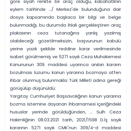
göre siyah renkte bir araç olduğu, kabahatlinin
eylem tarihinde .../ Merkez'de bulunduğuna dair
dosya kapsamında başkaca bir bilgi ve belge
bulunmadığı, bu durumda ihlali gerçekleştiren araç
plakasının ceza tutanağına yanlış yazılmış
olabileceği gözetilmeksizin, başvurunun kabulü
yerine yazılı şekilde reddine karar verilmesinde
isabet görülmemiş ve 5271 sayılı Ceza Muhakemesi
Kanununun 309. maddesi uyarınca anılan kararın
bozulması lüzumu kanun yararına bozmaya atfen
ihbar olunmuş bulunmakla Türk Milleti adına gereği
görüşülüp düşünüldü;
Yargıtay Cumhuriyet Başsavcılığının kanun yararına
bozma istemine dayanan ihbarnamesi içeriğindeki
hususlar yerinde görüldüğünden, ... Sulh Ceza
Hakimliğinin 08.03.2021 tarih, 2021/1598 D.İş sayılı
kararının 5271 sayılı CMK'nun 309/4-d maddesi