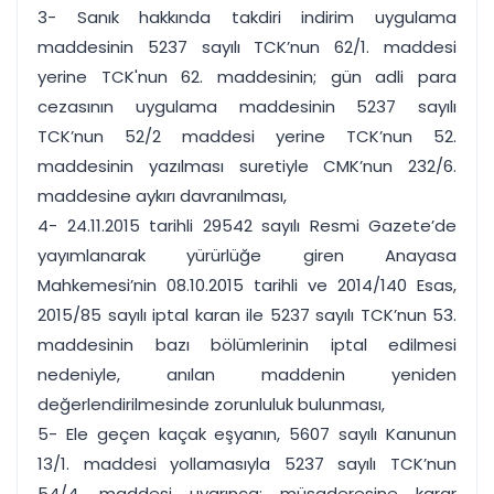
3- Sanık hakkında takdiri indirim uygulama
maddesinin 5237 sayılı TCK’nun 62/1. maddesi
yerine TCK'nun 62. maddesinin; gün adli para
cezasının uygulama maddesinin 5237 sayılı
TCK’nun 52/2 maddesi yerine TCK’nun 52.
maddesinin yazılması suretiyle CMK’nun 232/6.
maddesine aykırı davranılması,
4- 24.11.2015 tarihli 29542 sayılı Resmi Gazete’de
yayımlanarak yürürlüğe giren Anayasa
Mahkemesi’nin 08.10.2015 tarihli ve 2014/140 Esas,
2015/85 sayılı iptal karan ile 5237 sayılı TCK’nun 53.
maddesinin bazı bölümlerinin iptal edilmesi
nedeniyle, anılan maddenin yeniden
değerlendirilmesinde zorunluluk bulunması,
5- Ele geçen kaçak eşyanın, 5607 sayılı Kanunun
13/1. maddesi yollamasıyla 5237 sayılı TCK’nun
54/4. maddesi uyarınca; müsaderesine karar