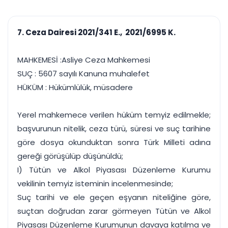
çalışsın
Ajanda ve
Finans ve Kasa
Etkinlikler
Hesap, kasa ve cari
Duruşma ve görev
takibi
7. Ceza Dairesi 2021/341 E., 2021/6995 K.
takvimi
Raporlar ve Çıkt
Hatırlatma ve
Tek tıkla profesyonel
Bildirim
MAHKEMESİ :Asliye Ceza Mahkemesi
rapor
Süreleri asla kaçırmayın
SUÇ : 5607 sayılı Kanuna muhalefet
HÜKÜM : Hükümlülük, müsadere
Tek panelde uçtan uca yönetim
UYAP & UETS entegrasyonundan finansa, hepsi bir arada.
Tüm özellikleri inceleyin
Ücretsiz Başlayın
Yerel mahkemece verilen hüküm temyiz edilmekle;
başvurunun nitelik, ceza türü, süresi ve suç tarihine
göre dosya okunduktan sonra Türk Milleti adına
gereği görüşülüp düşünüldü;
I) Tütün ve Alkol Piyasası Düzenleme Kurumu
vekilinin temyiz isteminin incelenmesinde;
Suç tarihi ve ele geçen eşyanın niteliğine göre,
suçtan doğrudan zarar görmeyen Tütün ve Alkol
Piyasası Düzenleme Kurumunun davaya katılma ve