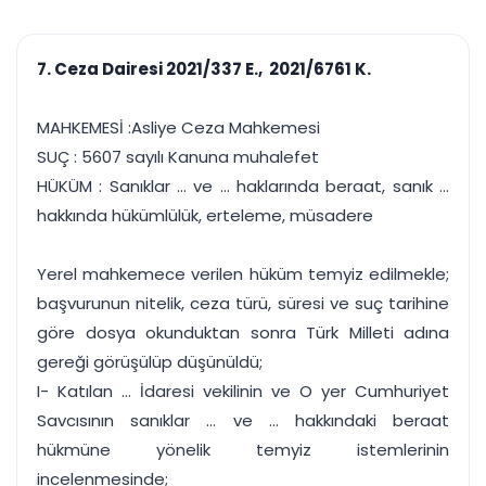
çalışsın
Ajanda ve
Finans ve Kasa
Etkinlikler
Hesap, kasa ve cari
Duruşma ve görev
takibi
7. Ceza Dairesi 2021/337 E., 2021/6761 K.
takvimi
Raporlar ve Çıkt
Hatırlatma ve
Tek tıkla profesyonel
Bildirim
MAHKEMESİ :Asliye Ceza Mahkemesi
rapor
Süreleri asla kaçırmayın
SUÇ : 5607 sayılı Kanuna muhalefet
HÜKÜM : Sanıklar ... ve ... haklarında beraat, sanık ...
Tek panelde uçtan uca yönetim
UYAP & UETS entegrasyonundan finansa, hepsi bir arada.
hakkında hükümlülük, erteleme, müsadere
Tüm özellikleri inceleyin
Ücretsiz Başlayın
Yerel mahkemece verilen hüküm temyiz edilmekle;
başvurunun nitelik, ceza türü, süresi ve suç tarihine
göre dosya okunduktan sonra Türk Milleti adına
gereği görüşülüp düşünüldü;
I- Katılan ... İdaresi vekilinin ve O yer Cumhuriyet
Savcısının sanıklar ... ve ... hakkındaki beraat
hükmüne yönelik temyiz istemlerinin
incelenmesinde;