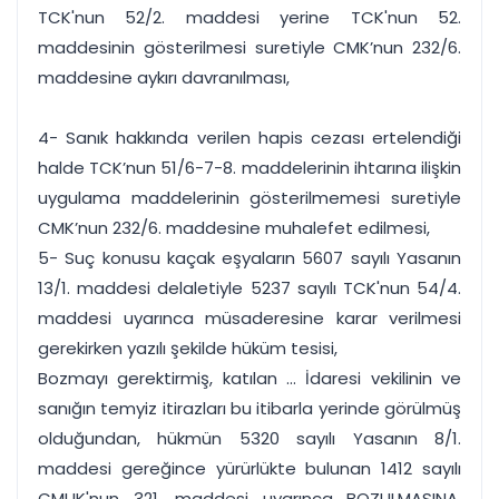
TCK'nun 52/2. maddesi yerine TCK'nun 52.
maddesinin gösterilmesi suretiyle CMK’nun 232/6.
maddesine aykırı davranılması,
4- Sanık hakkında verilen hapis cezası ertelendiği
halde TCK’nun 51/6-7-8. maddelerinin ihtarına ilişkin
uygulama maddelerinin gösterilmemesi suretiyle
CMK’nun 232/6. maddesine muhalefet edilmesi,
5- Suç konusu kaçak eşyaların 5607 sayılı Yasanın
13/1. maddesi delaletiyle 5237 sayılı TCK'nun 54/4.
maddesi uyarınca müsaderesine karar verilmesi
gerekirken yazılı şekilde hüküm tesisi,
Bozmayı gerektirmiş, katılan ... İdaresi vekilinin ve
sanığın temyiz itirazları bu itibarla yerinde görülmüş
olduğundan, hükmün 5320 sayılı Yasanın 8/1.
maddesi gereğince yürürlükte bulunan 1412 sayılı
CMUK'nun 321. maddesi uyarınca BOZULMASINA,