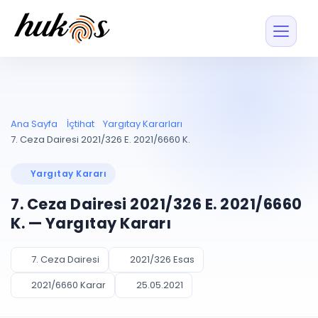
Özellikler
Fiyatlar
ENTEGRASYONLAR
YÖNETİM
UYAP
Dosya ve İçerikl
Ana Sayfa
İçtihat
Yargıtay Kararları
Blog
Entegrasyonu
Tüm dosyalar tek
ekranda
UYAP ile otomatik
7. Ceza Dairesi 2021/326 E. 2021/6660 K.
senkron
Evrak ve Klasör
İçtihat
UYAP Evrak
Düzenleyin, hızlı erişi
Yargıtay Kararı
Entegrasyonu
İletişim
Kişiler ve İletişi
Evrakları tek tıkla aktarın
7. Ceza Dairesi 2021/326 E. 2021/6660
Müvekkil ve taraf reh
UETS Entegrasyonu
K. — Yargıtay Kararı
Tebligatları anında
Vekalet Yöneti
Ücretsiz Başlayın
Giriş Yap
görün
Vekaletname ve yetk
takibi
7. Ceza Dairesi
2021/326 Esas
PLANLAMA & TAKİP
AKILLI & FİNANS
2021/6660 Karar
25.05.2021
Otomasyon
Pano ve Takip
YENİ
Kuralları kurun, sist
Günlük işler tek bakışta