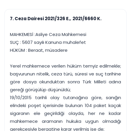
çalışsın
Ajanda ve
Finans ve Kasa
Etkinlikler
Hesap, kasa ve cari
Duruşma ve görev
takibi
7. Ceza Dairesi 2021/326 E., 2021/6660 K.
takvimi
Raporlar ve Çıkt
Hatırlatma ve
Tek tıkla profesyonel
Bildirim
MAHKEMESİ :Asliye Ceza Mahkemesi
rapor
Süreleri asla kaçırmayın
SUÇ : 5607 sayılı Kanuna muhalefet
HÜKÜM : Beraat, müsadere
Tek panelde uçtan uca yönetim
UYAP & UETS entegrasyonundan finansa, hepsi bir arada.
Tüm özellikleri inceleyin
Ücretsiz Başlayın
Yerel mahkemece verilen hüküm temyiz edilmekle;
başvurunun nitelik, ceza türü, süresi ve suç tarihine
göre dosya okunduktan sonra Türk Milleti adına
gereği görüşülüp düşünüldü;
19/10/2015 tarihli olay tutanağına göre, sanığın
elindeki poşet içerisinde bulunan 104 paket kaçak
sigaranın ele geçirildiği olayda, her ne kadar
mahkemece aramanın hukuka uygun olmadığı
gerekçesiyle beraatine karar verilmiş ise de;