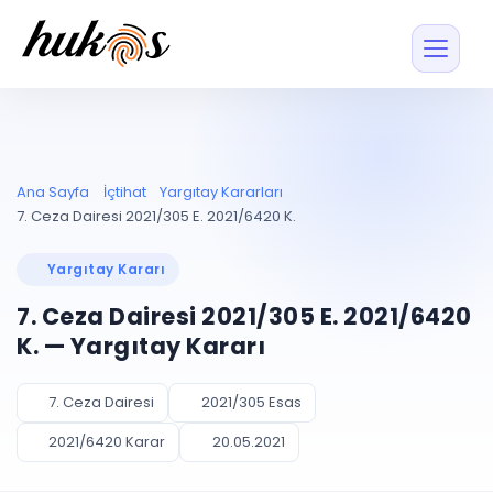
Özellikler
Fiyatlar
ENTEGRASYONLAR
YÖNETİM
UYAP
Dosya ve İçerikl
Ana Sayfa
İçtihat
Yargıtay Kararları
Blog
Entegrasyonu
Tüm dosyalar tek
ekranda
UYAP ile otomatik
7. Ceza Dairesi 2021/305 E. 2021/6420 K.
senkron
Evrak ve Klasör
İçtihat
UYAP Evrak
Düzenleyin, hızlı erişi
Yargıtay Kararı
Entegrasyonu
İletişim
Kişiler ve İletişi
Evrakları tek tıkla aktarın
7. Ceza Dairesi 2021/305 E. 2021/6420
Müvekkil ve taraf reh
UETS Entegrasyonu
K. — Yargıtay Kararı
Tebligatları anında
Vekalet Yöneti
Ücretsiz Başlayın
Giriş Yap
görün
Vekaletname ve yetk
takibi
7. Ceza Dairesi
2021/305 Esas
PLANLAMA & TAKİP
AKILLI & FİNANS
2021/6420 Karar
20.05.2021
Otomasyon
Pano ve Takip
YENİ
Kuralları kurun, sist
Günlük işler tek bakışta