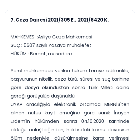
çalışsın
Ajanda ve
Finans ve Kasa
Etkinlikler
Hesap, kasa ve cari
Duruşma ve görev
takibi
7. Ceza Dairesi 2021/305 E., 2021/6420 K.
takvimi
Raporlar ve Çıkt
Hatırlatma ve
Tek tıkla profesyonel
Bildirim
MAHKEMESİ :Asliye Ceza Mahkemesi
rapor
Süreleri asla kaçırmayın
SUÇ : 5607 sayılı Yasaya muhalefet
HÜKÜM : Beraat, müsadere
Tek panelde uçtan uca yönetim
UYAP & UETS entegrasyonundan finansa, hepsi bir arada.
Tüm özellikleri inceleyin
Ücretsiz Başlayın
Yerel mahkemece verilen hüküm temyiz edilmekle;
başvurunun nitelik, ceza türü, süresi ve suç tarihine
göre dosya okunduktan sonra Türk Milleti adına
gereği görüşülüp düşünüldü;
UYAP aracılığıyla elektronik ortamda MERNİS'ten
alınan nüfus kayıt örneğine göre sanık İnayen
Erdem'in hükümden sonra 04.10.2020 tarihinde
öldüğü anlaşıldığından, hakkındaki kamu davasının
ölüm nedeniyle düşürülmesine karar verilmesi