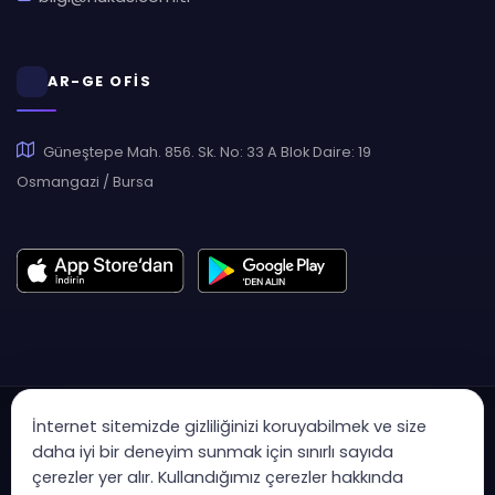
AR-GE OFİS
Güneştepe Mah. 856. Sk. No: 33 A Blok Daire: 19
Osmangazi / Bursa
İnternet sitemizde gizliliğinizi koruyabilmek ve size
daha iyi bir deneyim sunmak için sınırlı sayıda
çerezler yer alır. Kullandığımız çerezler hakkında