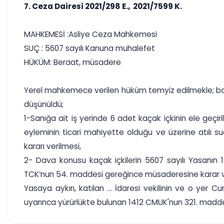
7. Ceza Dairesi 2021/298 E., 2021/7599 K.
MAHKEMESİ :Asliye Ceza Mahkemesi
SUÇ : 5607 sayılı Kanuna muhalefet
HÜKÜM: Beraat, müsadere
Yerel mahkemece verilen hüküm temyiz edilmekle; başv
düşünüldü;
1-Sanığa ait iş yerinde 6 adet kaçak içkinin ele geçiri
eyleminin ticari mahiyette olduğu ve üzerine atılı s
kararı verilmesi,
2- Dava konusu kaçak içkilerin 5607 sayılı Yasanın
TCK’nun 54. maddesi gereğince müsaderesine karar v
Yasaya aykırı, katılan ... İdaresi vekilinin ve o yer
uyarınca yürürlükte bulunan 1412 CMUK'nun 321. maddesi