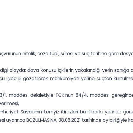
urunun nitelik, ceza türü, süresi ve suç tarihine göre dosya
ldiği olayda; dava konusu içkilerin yakalandığı yerin sanığa 
uçu işlediği gözetilerek mahkumiyeti yerine suçtan kurtulma
 13/1. maddesi delaletiyle TCK’nun 54/4. maddesi gereğin
erilmesi,
 Cumhuriyet Savcısının temyiz itirazları bu itibarla yerinde
 uyarınca BOZULMASINA, 08.06.2021 tarihinde oy birliğiyle kara