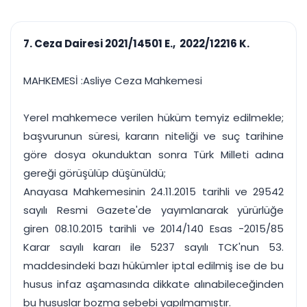
çalışsın
Ajanda ve
Finans ve Kasa
Etkinlikler
Hesap, kasa ve cari
Duruşma ve görev
takibi
7. Ceza Dairesi 2021/14501 E., 2022/12216 K.
takvimi
Raporlar ve Çıkt
Hatırlatma ve
Tek tıkla profesyonel
Bildirim
MAHKEMESİ :Asliye Ceza Mahkemesi
rapor
Süreleri asla kaçırmayın
Yerel mahkemece verilen hüküm temyiz edilmekle;
Tek panelde uçtan uca yönetim
UYAP & UETS entegrasyonundan finansa, hepsi bir arada.
başvurunun süresi, kararın niteliği ve suç tarihine
Tüm özellikleri inceleyin
Ücretsiz Başlayın
göre dosya okunduktan sonra Türk Milleti adına
gereği görüşülüp düşünüldü;
Anayasa Mahkemesinin 24.11.2015 tarihli ve 29542
sayılı Resmi Gazete'de yayımlanarak yürürlüğe
giren 08.10.2015 tarihli ve 2014/140 Esas -2015/85
Karar sayılı kararı ile 5237 sayılı TCK'nun 53.
maddesindeki bazı hükümler iptal edilmiş ise de bu
husus infaz aşamasında dikkate alınabileceğinden
bu hususlar bozma sebebi yapılmamıştır.