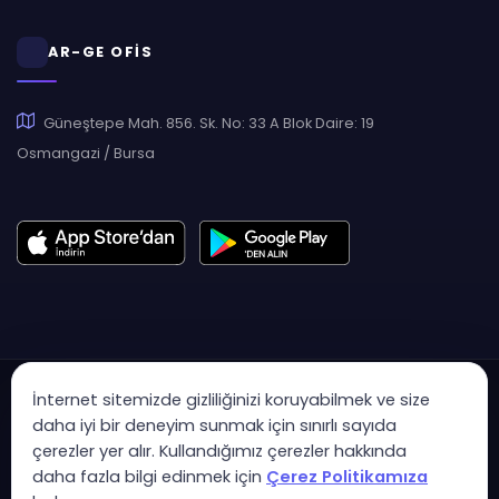
AR-GE OFİS
Güneştepe Mah. 856. Sk. No: 33 A Blok Daire: 19
Osmangazi / Bursa
İnternet sitemizde gizliliğinizi koruyabilmek ve size
daha iyi bir deneyim sunmak için sınırlı sayıda
çerezler yer alır. Kullandığımız çerezler hakkında
Copyright © 2007 - 2026 Hukas | Hukuk Asistan • Tüm Hakları
daha fazla bilgi edinmek için
Çerez Politikamıza
Saklıdır