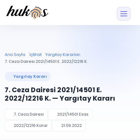
Özellikler
Fiyatlar
ENTEGRASYONLAR
YÖNETİM
UYAP
Dosya ve İçerikl
Ana Sayfa
İçtihat
Yargıtay Kararları
Blog
Entegrasyonu
Tüm dosyalar tek
ekranda
UYAP ile otomatik
7. Ceza Dairesi 2021/14501 E. 2022/12216 K.
senkron
Evrak ve Klasör
İçtihat
UYAP Evrak
Düzenleyin, hızlı erişi
Yargıtay Kararı
Entegrasyonu
İletişim
Kişiler ve İletişi
Evrakları tek tıkla aktarın
7. Ceza Dairesi 2021/14501 E.
Müvekkil ve taraf reh
UETS Entegrasyonu
2022/12216 K. — Yargıtay Kararı
Tebligatları anında
Vekalet Yöneti
Ücretsiz Başlayın
Giriş Yap
görün
Vekaletname ve yetk
takibi
7. Ceza Dairesi
2021/14501 Esas
PLANLAMA & TAKİP
AKILLI & FİNANS
2022/12216 Karar
21.09.2022
Otomasyon
Pano ve Takip
YENİ
Kuralları kurun, sist
Günlük işler tek bakışta