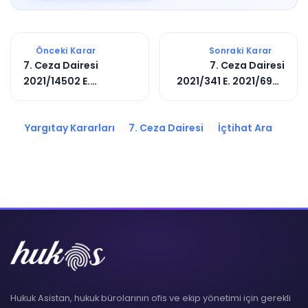
Önceki Karar
Sonraki Karar
7. Ceza Dairesi
7. Ceza Dairesi
2021/14502 E.
2021/341 E. 2021/6995
2022/10902 K.
K.
Yargıtay Kararları
7. Ceza Dairesi
İçtihat Ara
Hukuk Asistan, hukuk bürolarının ofis ve ekip yönetimi için gerekli