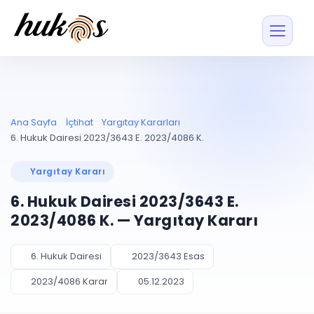
Özellikler
Fiyatlar
ENTEGRASYONLAR
YÖNETİM
UYAP
Dosya ve İçerikl
Ana Sayfa
İçtihat
Yargıtay Kararları
Blog
Entegrasyonu
Tüm dosyalar tek
ekranda
UYAP ile otomatik
6. Hukuk Dairesi 2023/3643 E. 2023/4086 K.
senkron
Evrak ve Klasör
İçtihat
UYAP Evrak
Düzenleyin, hızlı erişi
Yargıtay Kararı
Entegrasyonu
İletişim
Kişiler ve İletişi
Evrakları tek tıkla aktarın
6. Hukuk Dairesi 2023/3643 E.
Müvekkil ve taraf reh
UETS Entegrasyonu
2023/4086 K. — Yargıtay Kararı
Tebligatları anında
Vekalet Yöneti
Ücretsiz Başlayın
Giriş Yap
görün
Vekaletname ve yetk
takibi
6. Hukuk Dairesi
2023/3643 Esas
PLANLAMA & TAKİP
AKILLI & FİNANS
2023/4086 Karar
05.12.2023
Otomasyon
Pano ve Takip
YENİ
Kuralları kurun, sist
Günlük işler tek bakışta