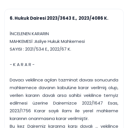
çalışsın
Ajanda ve
Finans ve Kasa
Etkinlikler
Hesap, kasa ve cari
Duruşma ve görev
takibi
6. Hukuk Dairesi 2023/3643 E., 2023/4086 K.
takvimi
Raporlar ve Çıkt
Hatırlatma ve
Tek tıkla profesyonel
Bildirim
İNCELENEN KARARIN
rapor
Süreleri asla kaçırmayın
MAHKEMESİ :Asliye Hukuk Mahkemesi
SAYISI : 2021/534 E., 2022/67 K.
Tek panelde uçtan uca yönetim
UYAP & UETS entegrasyonundan finansa, hepsi bir arada.
Tüm özellikleri inceleyin
Ücretsiz Başlayın
- K A R A R -
Davacı vekilince açılan tazminat davası sonucunda
mahkemece davanın kabulüne karar verilmiş olup,
verilen kararın davalı arsa sahibi vekilince temyiz
edilmesi üzerine Dairemizce 2022/1647 Esas,
2023/1756 Karar sayılı ilamı ile yerel mahkeme
kararının onanmasına karar verilmiştir.
Bu kez Dairemiz kararına karşı davalı ... vekilince