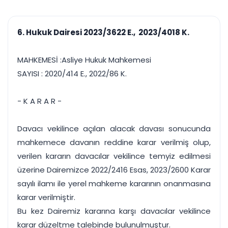
çalışsın
Ajanda ve
Finans ve Kasa
Etkinlikler
Hesap, kasa ve cari
Duruşma ve görev
takibi
6. Hukuk Dairesi 2023/3622 E., 2023/4018 K.
takvimi
Raporlar ve Çıkt
Hatırlatma ve
Tek tıkla profesyonel
Bildirim
MAHKEMESİ :Asliye Hukuk Mahkemesi
rapor
Süreleri asla kaçırmayın
SAYISI : 2020/414 E., 2022/86 K.
Tek panelde uçtan uca yönetim
UYAP & UETS entegrasyonundan finansa, hepsi bir arada.
- K A R A R -
Tüm özellikleri inceleyin
Ücretsiz Başlayın
Davacı vekilince açılan alacak davası sonucunda
mahkemece davanın reddine karar verilmiş olup,
verilen kararın davacılar vekilince temyiz edilmesi
üzerine Dairemizce 2022/2416 Esas, 2023/2600 Karar
sayılı ilamı ile yerel mahkeme kararının onanmasına
karar verilmiştir.
Bu kez Dairemiz kararına karşı davacılar vekilince
karar düzeltme talebinde bulunulmuştur.