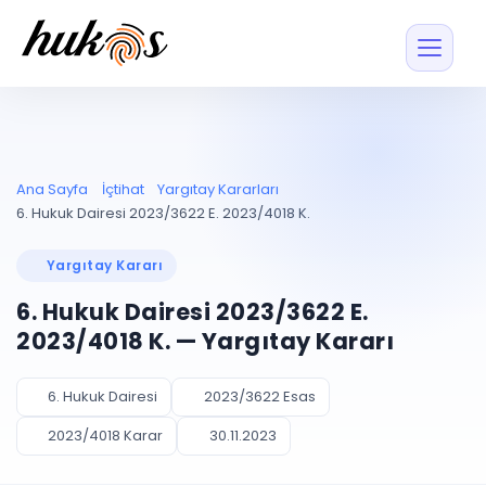
Özellikler
Fiyatlar
ENTEGRASYONLAR
YÖNETİM
UYAP
Dosya ve İçerikl
Ana Sayfa
İçtihat
Yargıtay Kararları
Blog
Entegrasyonu
Tüm dosyalar tek
ekranda
UYAP ile otomatik
6. Hukuk Dairesi 2023/3622 E. 2023/4018 K.
senkron
Evrak ve Klasör
İçtihat
UYAP Evrak
Düzenleyin, hızlı erişi
Yargıtay Kararı
Entegrasyonu
İletişim
Kişiler ve İletişi
Evrakları tek tıkla aktarın
6. Hukuk Dairesi 2023/3622 E.
Müvekkil ve taraf reh
UETS Entegrasyonu
2023/4018 K. — Yargıtay Kararı
Tebligatları anında
Vekalet Yöneti
Ücretsiz Başlayın
Giriş Yap
görün
Vekaletname ve yetk
takibi
6. Hukuk Dairesi
2023/3622 Esas
PLANLAMA & TAKİP
AKILLI & FİNANS
2023/4018 Karar
30.11.2023
Otomasyon
Pano ve Takip
YENİ
Kuralları kurun, sist
Günlük işler tek bakışta