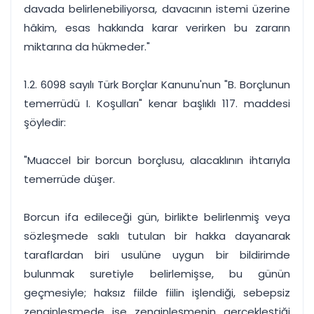
davada belirlenebiliyorsa, davacının istemi üzerine
hâkim, esas hakkında karar verirken bu zararın
miktarına da hükmeder."
1.2. 6098 sayılı Türk Borçlar Kanunu'nun "B. Borçlunun
temerrüdü I. Koşulları" kenar başlıklı 117. maddesi
şöyledir:
"Muaccel bir borcun borçlusu, alacaklının ihtarıyla
temerrüde düşer.
Borcun ifa edileceği gün, birlikte belirlenmiş veya
sözleşmede saklı tutulan bir hakka dayanarak
taraflardan biri usulüne uygun bir bildirimde
bulunmak suretiyle belirlemişse, bu günün
geçmesiyle; haksız fiilde fiilin işlendiği, sebepsiz
zenginleşmede ise zenginleşmenin gerçekleştiği