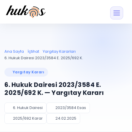
Özellikler
Fiyatlar
ENTEGRASYONLAR
YÖNETİM
UYAP
Dosya ve İçerikl
Ana Sayfa
İçtihat
Yargıtay Kararları
Blog
Entegrasyonu
Tüm dosyalar tek
ekranda
UYAP ile otomatik
6. Hukuk Dairesi 2023/3584 E. 2025/692 K.
senkron
Evrak ve Klasör
İçtihat
UYAP Evrak
Düzenleyin, hızlı erişi
Yargıtay Kararı
Entegrasyonu
İletişim
Kişiler ve İletişi
Evrakları tek tıkla aktarın
6. Hukuk Dairesi 2023/3584 E.
Müvekkil ve taraf reh
UETS Entegrasyonu
2025/692 K. — Yargıtay Kararı
Tebligatları anında
Vekalet Yöneti
Ücretsiz Başlayın
Giriş Yap
görün
Vekaletname ve yetk
takibi
6. Hukuk Dairesi
2023/3584 Esas
PLANLAMA & TAKİP
AKILLI & FİNANS
2025/692 Karar
24.02.2025
Otomasyon
Pano ve Takip
YENİ
Kuralları kurun, sist
Günlük işler tek bakışta