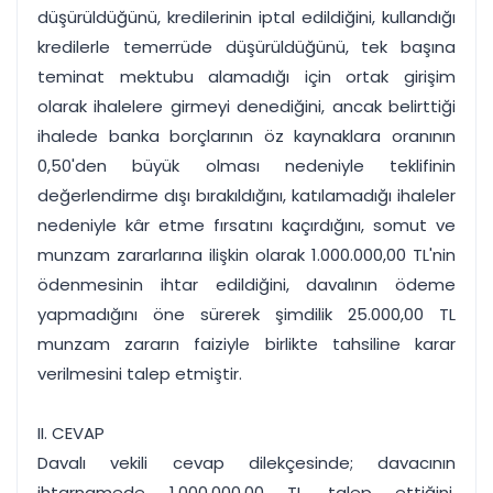
düşürüldüğünü, kredilerinin iptal edildiğini, kullandığı
kredilerle temerrüde düşürüldüğünü, tek başına
teminat mektubu alamadığı için ortak girişim
olarak ihalelere girmeyi denediğini, ancak belirttiği
ihalede banka borçlarının öz kaynaklara oranının
0,50'den büyük olması nedeniyle teklifinin
değerlendirme dışı bırakıldığını, katılamadığı ihaleler
nedeniyle kâr etme fırsatını kaçırdığını, somut ve
munzam zararlarına ilişkin olarak 1.000.000,00 TL'nin
ödenmesinin ihtar edildiğini, davalının ödeme
yapmadığını öne sürerek şimdilik 25.000,00 TL
munzam zararın faiziyle birlikte tahsiline karar
verilmesini talep etmiştir.
II. CEVAP
Davalı vekili cevap dilekçesinde; davacının
ihtarnamede 1.000.000,00 TL talep ettiğini,