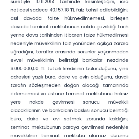
suretiyle 10.11.2014 tarihinde kesinleştiğini, icra
neticesi sadece 40.157,18 TL faiz tahsil edilebildiğini,
asıl davada faize hükmedilmemesi, birleşen
davada teminat mektubunun nakde çevrildiği tarih
yerine dava tarihinden itibaren faize hükmedilmesi
nedeniyle müvekkilinin faiz yönünden açıkça zarara
uğradığını, taraflar arasında sorunlar yaşanmadan
evvel müvekkilinin belirttiği bankalar nezdinde
3.000.000,00 TL tutarlı kredisinin bulunduğunu, yine
adresleri yazılı büro, daire ve evin olduğunu, davalı
tarafın sözleşmeden doğan alacağı zamanında
ödememesi ve üstüne teminat mektubunu haksız
yere nakde çevirmesi sonucu müvekkili
alacaklılarının ve bankaların baskısı sonucu belirttiği
büro, daire ve evi satmak zorunda kaldığını,
teminat mektubunun paraya çevrilmesi nedeniyle
müvekkilinin teminat mektubu alamaz duruma