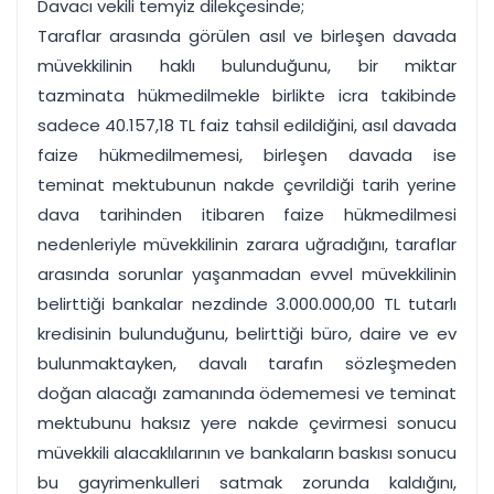
Davacı vekili temyiz dilekçesinde;
Taraflar arasında görülen asıl ve birleşen davada
müvekkilinin haklı bulunduğunu, bir miktar
tazminata hükmedilmekle birlikte icra takibinde
sadece 40.157,18 TL faiz tahsil edildiğini, asıl davada
faize hükmedilmemesi, birleşen davada ise
teminat mektubunun nakde çevrildiği tarih yerine
dava tarihinden itibaren faize hükmedilmesi
nedenleriyle müvekkilinin zarara uğradığını, taraflar
arasında sorunlar yaşanmadan evvel müvekkilinin
belirttiği bankalar nezdinde 3.000.000,00 TL tutarlı
kredisinin bulunduğunu, belirttiği büro, daire ve ev
bulunmaktayken, davalı tarafın sözleşmeden
doğan alacağı zamanında ödememesi ve teminat
mektubunu haksız yere nakde çevirmesi sonucu
müvekkili alacaklılarının ve bankaların baskısı sonucu
bu gayrimenkulleri satmak zorunda kaldığını,