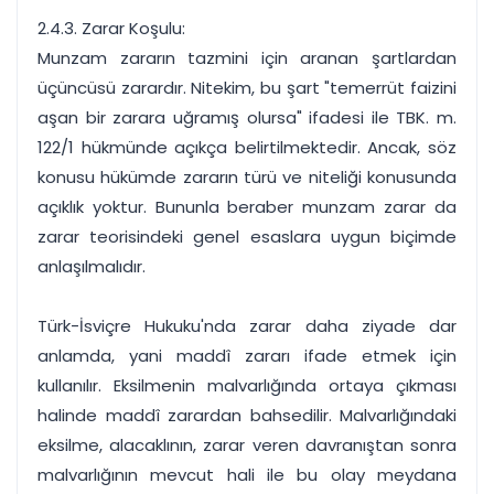
2.4.3. Zarar Koşulu:
Munzam zararın tazmini için aranan şartlardan
üçüncüsü zarardır. Nitekim, bu şart "temerrüt faizini
aşan bir zarara uğramış olursa" ifadesi ile TBK. m.
122/1 hükmünde açıkça belirtilmektedir. Ancak, söz
konusu hükümde zararın türü ve niteliği konusunda
açıklık yoktur. Bununla beraber munzam zarar da
zarar teorisindeki genel esaslara uygun biçimde
anlaşılmalıdır.
Türk-İsviçre Hukuku'nda zarar daha ziyade dar
anlamda, yani maddî zararı ifade etmek için
kullanılır. Eksilmenin malvarlığında ortaya çıkması
halinde maddî zarardan bahsedilir. Malvarlığındaki
eksilme, alacaklının, zarar veren davranıştan sonra
malvarlığının mevcut hali ile bu olay meydana