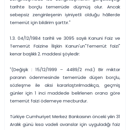
tarihte borçlu temerrüde düşmüş olur. Ancak
sebepsiz zenginleşenin iyiniyetli olduğu hâllerde
temerrüt için bildirim şarttır."
1.3. 04/12/1984 tarihli ve 3095 sayılı Kanuni Faiz ve
Temerrüt Faizine İlişkin Kanun'un"Temerrüt faizi"
kenar başlıklı 2. maddesi şöyledir:
"(Değişik : 15/12/1999 – 4489/2 md.) Bir miktar
paranın ödenmesinde temerrüde düşen borçlu,
sözleşme ile aksi kararlaştırılmadıkça, geçmiş
günler için 1 inci maddede belirlenen orana göre
temerrüt faizi ödemeye mecburdur.
Türkiye Cumhuriyet Merkez Bankasının önceki yılın 31
Aralık günü kısa vadeli avanslar için uyguladığı faiz