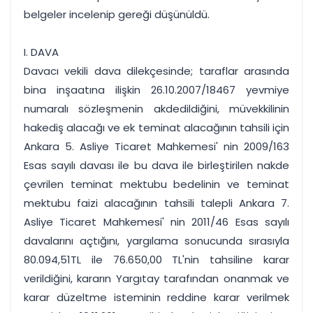
belgeler incelenip gereği düşünüldü.
I. DAVA
Davacı vekili dava dilekçesinde; taraflar arasında
bina inşaatına ilişkin 26.10.2007/18467 yevmiye
numaralı sözleşmenin akdedildiğini, müvekkilinin
hakediş alacağı ve ek teminat alacağının tahsili için
Ankara 5. Asliye Ticaret Mahkemesi' nin 2009/163
Esas sayılı davası ile bu dava ile birleştirilen nakde
çevrilen teminat mektubu bedelinin ve teminat
mektubu faizi alacağının tahsili talepli Ankara 7.
Asliye Ticaret Mahkemesi' nin 2011/46 Esas sayılı
davalarını açtığını, yargılama sonucunda sırasıyla
80.094,51TL ile 76.650,00 TL'nin tahsiline karar
verildiğini, kararın Yargıtay tarafından onanmak ve
karar düzeltme isteminin reddine karar verilmek