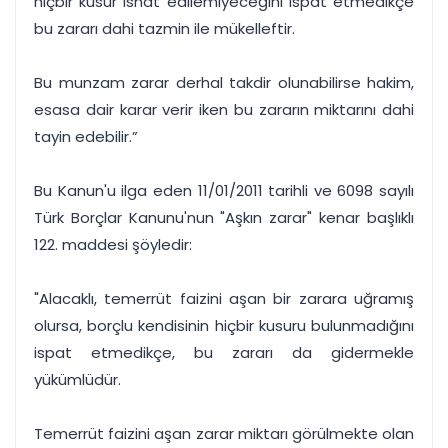
hiçbir kusur isnat edilemiyeceğini ispat etmedikçe
bu zararı dahi tazmin ile mükelleftir.
Bu munzam zarar derhal takdir olunabilirse hakim,
esasa dair karar verir iken bu zararın miktarını dahi
tayin edebilir.”
Bu Kanun'u ilga eden 11/01/2011 tarihli ve 6098 sayılı
Türk Borçlar Kanunu'nun "Aşkın zarar" kenar başlıklı
122. maddesi şöyledir:
"Alacaklı, temerrüt faizini aşan bir zarara uğramış
olursa, borçlu kendisinin hiçbir kusuru bulunmadığını
ispat etmedikçe, bu zararı da gidermekle
yükümlüdür.
Temerrüt faizini aşan zarar miktarı görülmekte olan