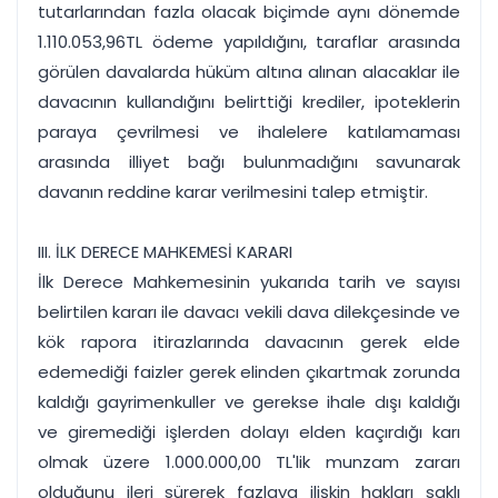
tutarlarından fazla olacak biçimde aynı dönemde
1.110.053,96TL ödeme yapıldığını, taraflar arasında
görülen davalarda hüküm altına alınan alacaklar ile
davacının kullandığını belirttiği krediler, ipoteklerin
paraya çevrilmesi ve ihalelere katılamaması
arasında illiyet bağı bulunmadığını savunarak
davanın reddine karar verilmesini talep etmiştir.
III. İLK DERECE MAHKEMESİ KARARI
İlk Derece Mahkemesinin yukarıda tarih ve sayısı
belirtilen kararı ile davacı vekili dava dilekçesinde ve
kök rapora itirazlarında davacının gerek elde
edemediği faizler gerek elinden çıkartmak zorunda
kaldığı gayrimenkuller ve gerekse ihale dışı kaldığı
ve giremediği işlerden dolayı elden kaçırdığı karı
olmak üzere 1.000.000,00 TL'lik munzam zararı
olduğunu ileri sürerek fazlaya ilişkin hakları saklı