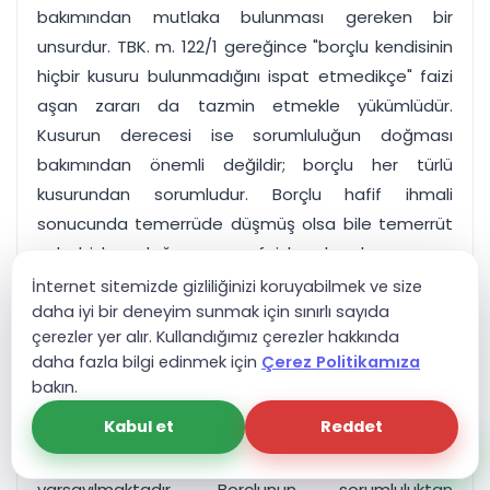
bakımından mutlaka bulunması gereken bir
unsurdur. TBK. m. 122/1 gereğince "borçlu kendisinin
hiçbir kusuru bulunmadığını ispat etmedikçe" faizi
aşan zararı da tazmin etmekle yükümlüdür.
Kusurun derecesi ise sorumluluğun doğması
bakımından önemli değildir; borçlu her türlü
kusurundan sorumludur. Borçlu hafif ihmali
sonucunda temerrüde düşmüş olsa bile temerrüt
sebebiyle doğan ve faizle karşılanamayan
munzam zararı tazmin etmek zorunda kalır.
İnternet sitemizde gizliliğinizi koruyabilmek ve size
daha iyi bir deneyim sunmak için sınırlı sayıda
çerezler yer alır. Kullandığımız çerezler hakkında
TBK. m. 112 hükmüyle uyumlu olarak TBK. m. 122
daha fazla bilgi edinmek için
Çerez Politikamıza
hükmünde de alacaklı yararına bir kusur karinesi
bakın.
kabul edilmiştir. Buna göre, alacaklı borçlunun
Kabul et
Reddet
temerrüde düşmekte kusurlu olduğunu ispatla
yükümlü değildir; borçlunun kusurlu olduğu
varsayılmaktadır. Borçlunun sorumluluktan