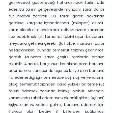
gelmeseydi göstereceği hal arasındaki farkı ifade
eder. Bu tanım çerçevesinde munzam zarar da bir
tür maddî zarardır. Bu zarar gerek doktrinde
gerekse Yargıtay içtihatlarında (müspet) olumlu
zarar olarak nitelendirilmektedir. Munzam zarardan
söz edebilmek için temerrüt faizini aşan bir zararın
meydana gelmesi gerekir. Şu halde, munzam zarar
hesaplanırken, bundan temerrüt faizinin çıkarılması
gerekir. Munzam zarar çeşitli tarzlarda ortaya
çıkabilir. Alacaklı, borçlunun kendisine para borcunu
ödememesi sonucunda üçüncü kişiye olan borcunu
ifa edemediği için temerrüde düşmüş ve kendisinin
aldığı temerrüt faizinden daha yüksek bir temerrüt
faizini ödemek zorunda kalmış olabilir. Alacağını
zamanında tahsil edemeyen alacaklı şirket, üçüncü
kişiye olan ve vadesi gelmiş borcunu ödemek için
ihtiyacı olan krediyi 3. kişilerden sağlaması