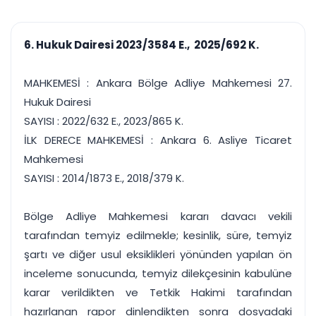
çalışsın
Ajanda ve
Finans ve Kasa
Etkinlikler
Hesap, kasa ve cari
Duruşma ve görev
takibi
6. Hukuk Dairesi 2023/3584 E., 2025/692 K.
takvimi
Raporlar ve Çıkt
Hatırlatma ve
Tek tıkla profesyonel
Bildirim
MAHKEMESİ : Ankara Bölge Adliye Mahkemesi 27.
rapor
Süreleri asla kaçırmayın
Hukuk Dairesi
SAYISI : 2022/632 E., 2023/865 K.
Tek panelde uçtan uca yönetim
UYAP & UETS entegrasyonundan finansa, hepsi bir arada.
İLK DERECE MAHKEMESİ : Ankara 6. Asliye Ticaret
Tüm özellikleri inceleyin
Ücretsiz Başlayın
Mahkemesi
SAYISI : 2014/1873 E., 2018/379 K.
Bölge Adliye Mahkemesi kararı davacı vekili
tarafından temyiz edilmekle; kesinlik, süre, temyiz
şartı ve diğer usul eksiklikleri yönünden yapılan ön
inceleme sonucunda, temyiz dilekçesinin kabulüne
karar verildikten ve Tetkik Hakimi tarafından
hazırlanan rapor dinlendikten sonra dosyadaki