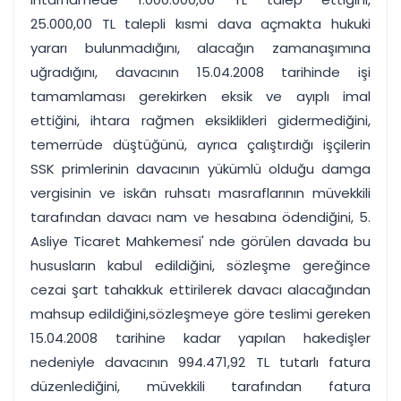
25.000,00 TL talepli kısmi dava açmakta hukuki
yararı bulunmadığını, alacağın zamanaşımına
uğradığını, davacının 15.04.2008 tarihinde işi
tamamlaması gerekirken eksik ve ayıplı imal
ettiğini, ihtara rağmen eksiklikleri gidermediğini,
temerrüde düştüğünü, ayrıca çalıştırdığı işçilerin
SSK primlerinin davacının yükümlü olduğu damga
vergisinin ve iskân ruhsatı masraflarının müvekkili
tarafından davacı nam ve hesabına ödendiğini, 5.
Asliye Ticaret Mahkemesi' nde görülen davada bu
hususların kabul edildiğini, sözleşme gereğince
cezai şart tahakkuk ettirilerek davacı alacağından
mahsup edildiğini,sözleşmeye göre teslimi gereken
15.04.2008 tarihine kadar yapılan hakedişler
nedeniyle davacının 994.471,92 TL tutarlı fatura
düzenlediğini, müvekkili tarafından fatura