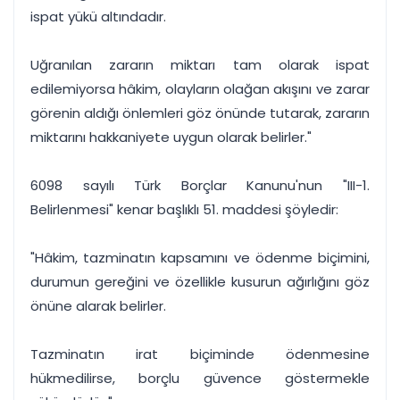
ispat yükü altındadır.
Uğranılan zararın miktarı tam olarak ispat
edilemiyorsa hâkim, olayların olağan akışını ve zarar
görenin aldığı önlemleri göz önünde tutarak, zararın
miktarını hakkaniyete uygun olarak belirler."
6098 sayılı Türk Borçlar Kanunu'nun "III-1.
Belirlenmesi" kenar başlıklı 51. maddesi şöyledir:
"Hâkim, tazminatın kapsamını ve ödenme biçimini,
durumun gereğini ve özellikle kusurun ağırlığını göz
önüne alarak belirler.
Tazminatın irat biçiminde ödenmesine
hükmedilirse, borçlu güvence göstermekle