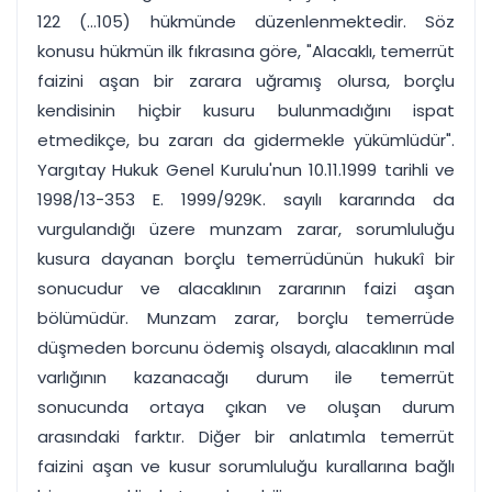
122 (...105) hükmünde düzenlenmektedir. Söz
konusu hükmün ilk fıkrasına göre, "Alacaklı, temerrüt
faizini aşan bir zarara uğramış olursa, borçlu
kendisinin hiçbir kusuru bulunmadığını ispat
etmedikçe, bu zararı da gidermekle yükümlüdür".
Yargıtay Hukuk Genel Kurulu'nun 10.11.1999 tarihli ve
1998/13-353 E. 1999/929K. sayılı kararında da
vurgulandığı üzere munzam zarar, sorumluluğu
kusura dayanan borçlu temerrüdünün hukukî bir
sonucudur ve alacaklının zararının faizi aşan
bölümüdür. Munzam zarar, borçlu temerrüde
düşmeden borcunu ödemiş olsaydı, alacaklının mal
varlığının kazanacağı durum ile temerrüt
sonucunda ortaya çıkan ve oluşan durum
arasındaki farktır. Diğer bir anlatımla temerrüt
faizini aşan ve kusur sorumluluğu kurallarına bağlı