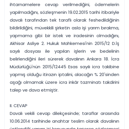
ihtarnamelere cevap verilmediğini, ödemelerin
yapılmadığını, sözleşmenin 19.02.2015 tarihi itibariyle
davalı tarafından tek taraflı olarak feshedildiğinin
bildirildiğini, müvekkili şirketin asla işi yarım bırakma,
yapmama gibi bir istek ve iradesinin olmadığını,
Akhisar Asliye 2. Hukuk Mahkemesi'nin 2015/12 D.İş
sayılı dosyası ile yapılan işlerin ve bedelinin
belirlendiğini ileri sürerek davalının Ankara 18. İcra
Müdürlüğü'nün 2015/12445 Esas sayılı icra takibine
yapmış olduğu itirazın iptalini, alacağın % 20'sinden
aşağı olmamak üzere icra inkâr tazminatı takdirini
talep ve dava etmiştir.
II. CEVAP
Davalı vekili cevap dilekçesinde; taraflar arasında
10.06.2014 tarihinde anahtar teslim olarak davalının
üstlendiği yapım işi konusunda taşeron sözleşmesi