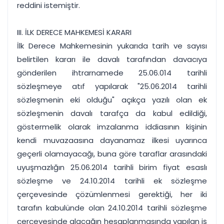
reddini istemiştir.
III. İLK DERECE MAHKEMESİ KARARI
İlk Derece Mahkemesinin yukarıda tarih ve sayısı
belirtilen kararı ile davalı tarafından davacıya
gönderilen ihtrarnamede 25.06.014 tarihli
sözleşmeye atıf yapılarak "25.06.2014 tarihli
sözleşmenin eki olduğu" açıkça yazılı olan ek
sözleşmenin davalı tarafça da kabul edildiği,
göstermelik olarak imzalanma iddiasının kişinin
kendi muvazaasına dayanamaz ilkesi uyarınca
geçerli olamayacağı, buna göre taraflar arasındaki
uyuşmazlığın 25.06.2014 tarihli birim fiyat esaslı
sözleşme ve 24.10.2014 tarihli ek sözleşme
çerçevesinde çözümlenmesi gerektiği, her iki
tarafın kabulünde olan 24.10.2014 tarihli sözleşme
çerçevesinde alacağın hesaplanmasında yapılan iş