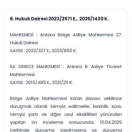
çalışsın
Ajanda ve
Finans ve Kasa
Etkinlikler
Hesap, kasa ve cari
Duruşma ve görev
takibi
6. Hukuk Dairesi 2023/3571 E., 2025/1430 K.
takvimi
Raporlar ve Çıkt
Hatırlatma ve
Tek tıkla profesyonel
Bildirim
MAHKEMESİ : Ankara Bölge Adliye Mahkemesi 27.
rapor
Süreleri asla kaçırmayın
Hukuk Dairesi
SAYISI : 2023/327 E., 2023/850 K.
Tek panelde uçtan uca yönetim
UYAP & UETS entegrasyonundan finansa, hepsi bir arada.
Tüm özellikleri inceleyin
Ücretsiz Başlayın
İLK DERECE MAHKEMESİ : Ankara 8. Asliye Ticaret
Mahkemesi
SAYISI : 2015/485 E., 2021/211 K.
Bölge Adliye Mahkemesi kararı davacı vekilince
duruşmalı olarak temyiz edilmekle; kesinlik, süre,
temyiz şartı ve diğer usul eksiklikleri yönünden
yapılan ön inceleme sonucunda, 10.04.2025
tarihinde duruşma yapılmasına ve duruşma