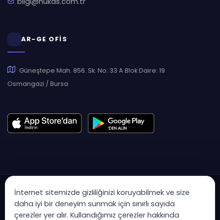
bilgi@hukas.com.tr
AR-GE OFİS
Güneştepe Mah. 856. Sk. No: 33 A Blok Daire: 19
Osmangazi / Bursa
İnternet sitemizde gizliliğinizi koruyabilmek ve size
daha iyi bir deneyim sunmak için sınırlı sayıda
çerezler yer alır. Kullandığımız çerezler hakkında