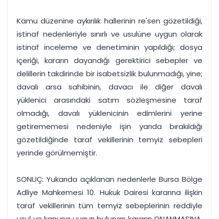
Kamu düzenine aykırılık hallerinin re'sen gözetildiği,
istinaf nedenleriyle sınırlı ve usulüne uygun olarak
istinaf inceleme ve denetiminin yapıldığı; dosya
içeriği, kararın dayandığı gerektirici sebepler ve
delillerin takdirinde bir isabetsizlik bulunmadığı, yine;
davalı arsa sahibinin, davacı ile diğer davalı
yüklenici arasındaki satım sözleşmesine taraf
olmadığı, davalı yüklenicinin edimlerini yerine
getirememesi nedeniyle işin yarıda bırakıldığı
gözetildiğinde taraf vekillerinin temyiz sebepleri
yerinde görülmemiştir.
SONUÇ: Yukarıda açıklanan nedenlerle Bursa Bölge
Adliye Mahkemesi 10. Hukuk Dairesi kararına ilişkin
taraf vekillerinin tüm temyiz sebeplerinin reddiyle
usul ve kanuna uygun bulunan kararın ONANMASINA,