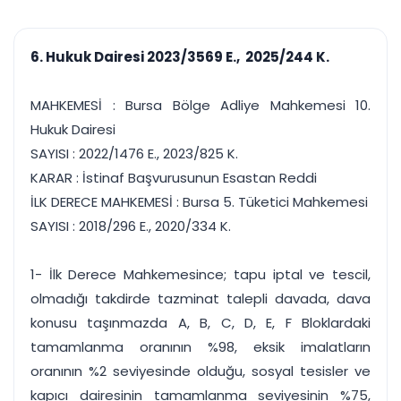
çalışsın
Ajanda ve
Finans ve Kasa
Etkinlikler
Hesap, kasa ve cari
Duruşma ve görev
takibi
6. Hukuk Dairesi 2023/3569 E., 2025/244 K.
takvimi
Raporlar ve Çıkt
Hatırlatma ve
Tek tıkla profesyonel
Bildirim
MAHKEMESİ : Bursa Bölge Adliye Mahkemesi 10.
rapor
Süreleri asla kaçırmayın
Hukuk Dairesi
SAYISI : 2022/1476 E., 2023/825 K.
Tek panelde uçtan uca yönetim
UYAP & UETS entegrasyonundan finansa, hepsi bir arada.
KARAR : İstinaf Başvurusunun Esastan Reddi
Tüm özellikleri inceleyin
Ücretsiz Başlayın
İLK DERECE MAHKEMESİ : Bursa 5. Tüketici Mahkemesi
SAYISI : 2018/296 E., 2020/334 K.
1- İlk Derece Mahkemesince; tapu iptal ve tescil,
olmadığı takdirde tazminat talepli davada, dava
konusu taşınmazda A, B, C, D, E, F Bloklardaki
tamamlanma oranının %98, eksik imalatların
oranının %2 seviyesinde olduğu, sosyal tesisler ve
kapıcı dairesinin tamamlanma seviyesinin %75,