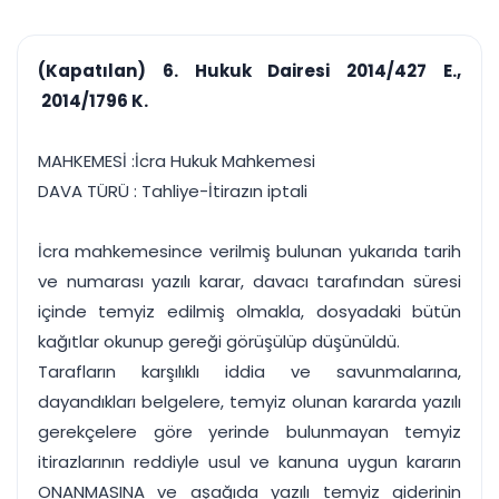
çalışsın
Ajanda ve
Finans ve Kasa
Etkinlikler
Hesap, kasa ve cari
Duruşma ve görev
takibi
(Kapatılan) 6. Hukuk Dairesi 2014/427 E.,
takvimi
Raporlar ve Çıkt
2014/1796 K.
Hatırlatma ve
Tek tıkla profesyonel
Bildirim
rapor
Süreleri asla kaçırmayın
MAHKEMESİ :İcra Hukuk Mahkemesi
DAVA TÜRÜ : Tahliye-İtirazın iptali
Tek panelde uçtan uca yönetim
UYAP & UETS entegrasyonundan finansa, hepsi bir arada.
Tüm özellikleri inceleyin
Ücretsiz Başlayın
İcra mahkemesince verilmiş bulunan yukarıda tarih
ve numarası yazılı karar, davacı tarafından süresi
içinde temyiz edilmiş olmakla, dosyadaki bütün
kağıtlar okunup gereği görüşülüp düşünüldü.
Tarafların karşılıklı iddia ve savunmalarına,
dayandıkları belgelere, temyiz olunan kararda yazılı
gerekçelere göre yerinde bulunmayan temyiz
itirazlarının reddiyle usul ve kanuna uygun kararın
ONANMASINA ve aşağıda yazılı temyiz giderinin