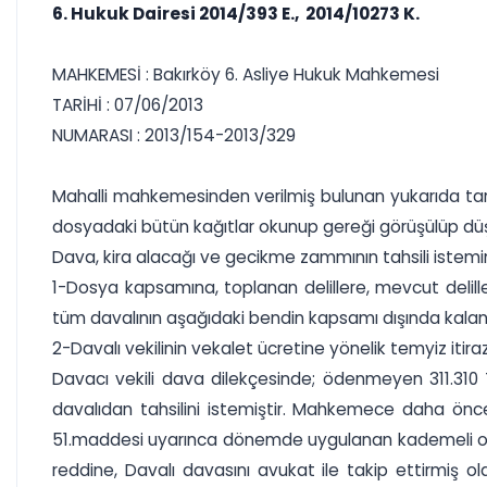
6. Hukuk Dairesi 2014/393 E., 2014/10273 K.
MAHKEMESİ : Bakırköy 6. Asliye Hukuk Mahkemesi
TARİHİ : 07/06/2013
NUMARASI : 2013/154-2013/329
Mahalli mahkemesinden verilmiş bulunan yukarıda tarih
dosyadaki bütün kağıtlar okunup gereği görüşülüp dü
Dava, kira alacağı ve gecikme zammının tahsili istemin
1-Dosya kapsamına, toplanan delillere, mevcut delil
tüm davalının aşağıdaki bendin kapsamı dışında kalan te
2-Davalı vekilinin vekalet ücretine yönelik temyiz itiraz
Davacı vekili dava dilekçesinde; ödenmeyen 311.310 T
davalıdan tahsilini istemiştir. Mahkemece daha önce
51.maddesi uyarınca dönemde uygulanan kademeli oranl
reddine, Davalı davasını avukat ile takip ettirmiş 