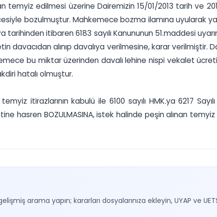
an temyiz edilmesi üzerine Dairemizin 15/01/2013 tarih ve 2012
erekçesiyle bozulmuştur. Mahkemece bozma ilamına uyularak 
va tarihinden itibaren 6183 sayılı Kanununun 51.maddesi uy
etin davacıdan alınıp davalıya verilmesine, karar verilmiştir
emece bu miktar üzerinden davalı lehine nispi vekalet ücret
kdiri hatalı olmuştur.
emyiz itirazlarının kabulü ile 6100 sayılı HMK.ya 6217 Say
ne hasren BOZULMASINA, istek halinde peşin alınan temyiz 
gelişmiş arama yapın; kararları dosyalarınıza ekleyin, UYAP ve UET