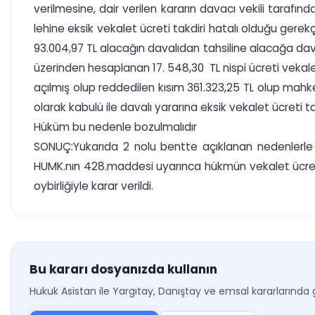
verilmesine, dair verilen kararın davacı vekili tarafınd
lehine eksik vekalet ücreti takdiri hatalı olduğu g
93.004,97 TL alacağın davalıdan tahsiline alacağa da
üzerinden hesaplanan 17. 548,30 TL nispi ücreti vekal
açılmış olup reddedilen kısım 361.323,25 TL olup mahk
olarak kabulü ile davalı yararına eksik vekalet ücreti ta
Hüküm bu nedenle bozulmalıdır
SONUÇ:Yukarıda 2 nolu bentte açıklanan nedenlerle t
HUMK.nın 428.maddesi uyarınca hükmün vekalet ücreti
oybirliğiyle karar verildi.
Bu kararı dosyanızda kullanın
Hukuk Asistan ile Yargıtay, Danıştay ve emsal kararlarında 