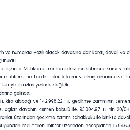
 ve numarası yazılı alacak davasına dair karar, davalı ve d
şünüldü.
e ilişkindir. Mahkemece istemin kısmen kabulüne karar verilm
ler mahkemece takdir edilerek karar verilmiş olmasına ve ta
myiz itirazları yerinde değildir.
larına gelince;
L kira alacağı ve 142.998,22.-TL gecikme zammının temerrüt t
, açılan davanın kısmen kabulü ile, 93.004,97 TL nin 20/04
ar üzerinden gecikme zammı tahakkuku ile birlikte davalıdan
olduğundan red edilen miktar üzerinden hesaplanan 16.948,30