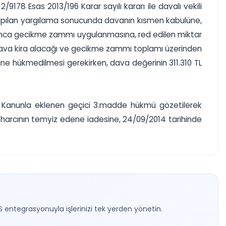
/9178 Esas 2013/196 Karar sayılı kararı ile davalı vekili
yapılan yargılama sonucunda davanın kısmen kabulüne,
arınca gecikme zammı uygulanmasına, red edilen miktar
. Dava kira alacağı ve gecikme zammı toplamı üzerinden
ine hükmedilmesi gerekirken, dava değerinin 311.310 TL
ılı Kanunla eklenen geçici 3.madde hükmü gözetilerek
harcının temyiz edene iadesine, 24/09/2014 tarihinde
S entegrasyonuyla işlerinizi tek yerden yönetin.