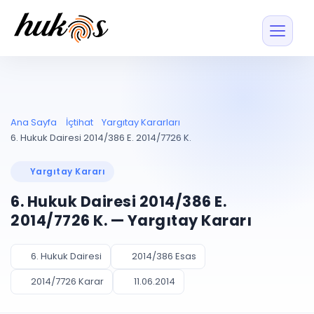
Özellikler
Fiyatlar
ENTEGRASYONLAR
YÖNETİM
UYAP
Dosya ve İçerikl
Ana Sayfa
İçtihat
Yargıtay Kararları
Blog
Entegrasyonu
Tüm dosyalar tek
ekranda
UYAP ile otomatik
6. Hukuk Dairesi 2014/386 E. 2014/7726 K.
senkron
Evrak ve Klasör
İçtihat
UYAP Evrak
Düzenleyin, hızlı erişi
Yargıtay Kararı
Entegrasyonu
İletişim
Kişiler ve İletişi
Evrakları tek tıkla aktarın
6. Hukuk Dairesi 2014/386 E.
Müvekkil ve taraf reh
UETS Entegrasyonu
2014/7726 K. — Yargıtay Kararı
Tebligatları anında
Vekalet Yöneti
Ücretsiz Başlayın
Giriş Yap
görün
Vekaletname ve yetk
takibi
6. Hukuk Dairesi
2014/386 Esas
PLANLAMA & TAKİP
AKILLI & FİNANS
2014/7726 Karar
11.06.2014
Otomasyon
Pano ve Takip
YENİ
Kuralları kurun, sist
Günlük işler tek bakışta