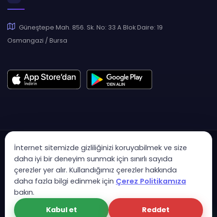
Güneştepe Mah. 856. Sk. No: 33 A Blok Daire: 19
Osmangazi / Bursa
İnternet sitemizde gizliliğinizi koruyabilmek ve size
daha iyi bir deneyim sunmak için sınırlı sayıda
çerezler yer alır. Kullandığımız çerezler hakkında
Copyright © 2007 - 2026 Hukas | Hukuk Asistan • Tüm Hakları
daha fazla bilgi edinmek için
Çerez Politikamıza
Saklıdır
bakın.
KVK Aydınlatma Metni
Gizlilik Politikası
Güvenlik Sözleşmesi
Kabul et
Reddet
Çerez Politikası