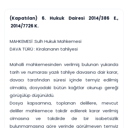
çalışsın
Ajanda ve
Finans ve Kasa
Etkinlikler
Hesap, kasa ve cari
Duruşma ve görev
takibi
(Kapatılan) 6. Hukuk Dairesi 2014/386 E.,
takvimi
Raporlar ve Çıkt
2014/7726 K.
Hatırlatma ve
Tek tıkla profesyonel
Bildirim
rapor
Süreleri asla kaçırmayın
MAHKEMESİ :Sulh Hukuk Mahkemesi
DAVA TÜRÜ : Kiralananın tahliyesi
Tek panelde uçtan uca yönetim
UYAP & UETS entegrasyonundan finansa, hepsi bir arada.
Tüm özellikleri inceleyin
Ücretsiz Başlayın
Mahalli mahkemesinden verilmiş bulunan yukarıda
tarih ve numarası yazılı tahliye davasına dair karar,
davacı tarafından süresi içinde temyiz edilmiş
olmakla, dosyadaki bütün kağıtlar okunup gereği
görüşülüp düşünüldü.
Dosya kapsamına, toplanan delillere, mevcut
deliller mahkemece takdir edilerek karar verilmiş
olmasına ve takdirde de bir isabetsizlik
bulunmamasına göre yerinde görülmeyen temyiz