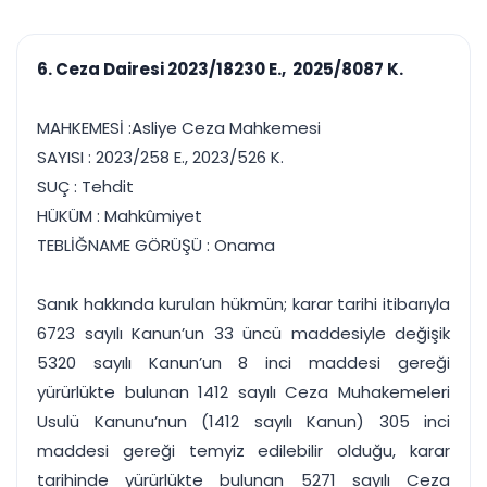
çalışsın
Ajanda ve
Finans ve Kasa
Etkinlikler
Hesap, kasa ve cari
Duruşma ve görev
takibi
6. Ceza Dairesi 2023/18230 E., 2025/8087 K.
takvimi
Raporlar ve Çıkt
Hatırlatma ve
Tek tıkla profesyonel
Bildirim
MAHKEMESİ :Asliye Ceza Mahkemesi
rapor
Süreleri asla kaçırmayın
SAYISI : 2023/258 E., 2023/526 K.
SUÇ : Tehdit
Tek panelde uçtan uca yönetim
UYAP & UETS entegrasyonundan finansa, hepsi bir arada.
HÜKÜM : Mahkûmiyet
Tüm özellikleri inceleyin
Ücretsiz Başlayın
TEBLİĞNAME GÖRÜŞÜ : Onama
Sanık hakkında kurulan hükmün; karar tarihi itibarıyla
6723 sayılı Kanun’un 33 üncü maddesiyle değişik
5320 sayılı Kanun’un 8 inci maddesi gereği
yürürlükte bulunan 1412 sayılı Ceza Muhakemeleri
Usulü Kanunu’nun (1412 sayılı Kanun) 305 inci
maddesi gereği temyiz edilebilir olduğu, karar
tarihinde yürürlükte bulunan 5271 sayılı Ceza