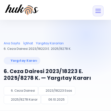
Özellikler
Fiyatlar
ENTEGRASYONLAR
YÖNETİM
UYAP
Dosya ve İçerikl
Ana Sayfa
İçtihat
Yargıtay Kararları
Blog
Entegrasyonu
Tüm dosyalar tek
ekranda
UYAP ile otomatik
6. Ceza Dairesi 2023/18223 E. 2025/8278 K.
senkron
Evrak ve Klasör
İçtihat
UYAP Evrak
Düzenleyin, hızlı erişi
Yargıtay Kararı
Entegrasyonu
İletişim
Kişiler ve İletişi
Evrakları tek tıkla aktarın
6. Ceza Dairesi 2023/18223 E.
Müvekkil ve taraf reh
UETS Entegrasyonu
2025/8278 K. — Yargıtay Kararı
Tebligatları anında
Vekalet Yöneti
Ücretsiz Başlayın
Giriş Yap
görün
Vekaletname ve yetk
takibi
6. Ceza Dairesi
2023/18223 Esas
PLANLAMA & TAKİP
AKILLI & FİNANS
2025/8278 Karar
06.10.2025
Otomasyon
Pano ve Takip
YENİ
Kuralları kurun, sist
Günlük işler tek bakışta