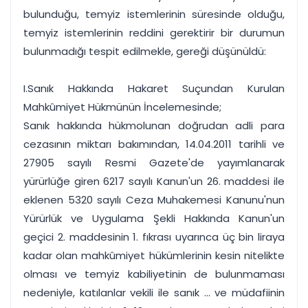
bulunduğu, temyiz istemlerinin süresinde olduğu,
temyiz istemlerinin reddini gerektirir bir durumun
bulunmadığı tespit edilmekle, gereği düşünüldü:
I.Sanık Hakkında Hakaret Suçundan Kurulan
Mahkûmiyet Hükmünün İncelemesinde;
Sanık hakkında hükmolunan doğrudan adli para
cezasının miktarı bakımından, 14.04.2011 tarihli ve
27905 sayılı Resmi Gazete'de yayımlanarak
yürürlüğe giren 6217 sayılı Kanun'un 26. maddesi ile
eklenen 5320 sayılı Ceza Muhakemesi Kanunu'nun
Yürürlük ve Uygulama Şekli Hakkında Kanun'un
geçici 2. maddesinin 1. fıkrası uyarınca üç bin liraya
kadar olan mahkûmiyet hükümlerinin kesin nitelikte
olması ve temyiz kabiliyetinin de bulunmaması
nedeniyle, katılanlar vekili ile sanık ... ve müdafiinin