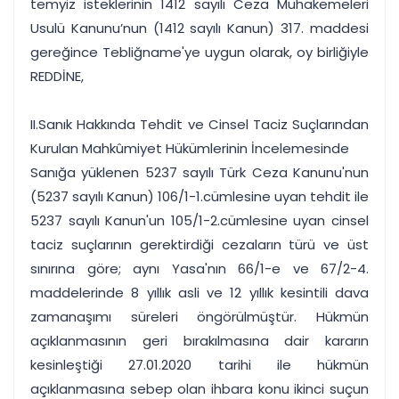
temyiz isteklerinin 1412 sayılı Ceza Muhakemeleri
Usulü Kanunu’nun (1412 sayılı Kanun) 317. maddesi
gereğince Tebliğname'ye uygun olarak, oy birliğiyle
REDDİNE,
II.Sanık Hakkında Tehdit ve Cinsel Taciz Suçlarından
Kurulan Mahkûmiyet Hükümlerinin İncelemesinde
Sanığa yüklenen 5237 sayılı Türk Ceza Kanunu'nun
(5237 sayılı Kanun) 106/1-1.cümlesine uyan tehdit ile
5237 sayılı Kanun'un 105/1-2.cümlesine uyan cinsel
taciz suçlarının gerektirdiği cezaların türü ve üst
sınırına göre; aynı Yasa'nın 66/1-e ve 67/2-4.
maddelerinde 8 yıllık asli ve 12 yıllık kesintili dava
zamanaşımı süreleri öngörülmüştür. Hükmün
açıklanmasının geri bırakılmasına dair kararın
kesinleştiği 27.01.2020 tarihi ile hükmün
açıklanmasına sebep olan ihbara konu ikinci suçun