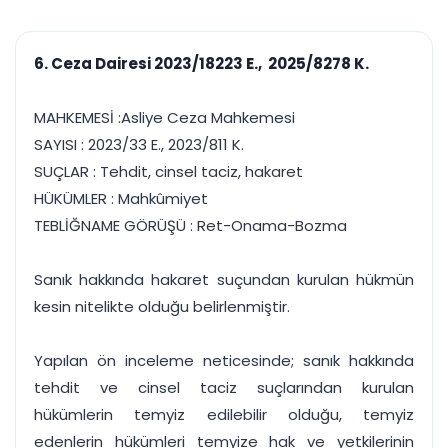
çalışsın
Ajanda ve
Finans ve Kasa
Etkinlikler
Hesap, kasa ve cari
Duruşma ve görev
takibi
6. Ceza Dairesi 2023/18223 E., 2025/8278 K.
takvimi
Raporlar ve Çıkt
Hatırlatma ve
Tek tıkla profesyonel
Bildirim
MAHKEMESİ :Asliye Ceza Mahkemesi
rapor
Süreleri asla kaçırmayın
SAYISI : 2023/33 E., 2023/811 K.
SUÇLAR : Tehdit, cinsel taciz, hakaret
Tek panelde uçtan uca yönetim
UYAP & UETS entegrasyonundan finansa, hepsi bir arada.
HÜKÜMLER : Mahkûmiyet
Tüm özellikleri inceleyin
Ücretsiz Başlayın
TEBLİĞNAME GÖRÜŞÜ : Ret-Onama-Bozma
Sanık hakkında hakaret suçundan kurulan hükmün
kesin nitelikte olduğu belirlenmiştir.
Yapılan ön inceleme neticesinde; sanık hakkında
tehdit ve cinsel taciz suçlarından kurulan
hükümlerin temyiz edilebilir olduğu, temyiz
edenlerin hükümleri temyize hak ve yetkilerinin