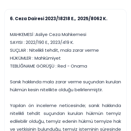
çalışsın
Ajanda ve
Finans ve Kasa
Etkinlikler
Hesap, kasa ve cari
Duruşma ve görev
takibi
6. Ceza Dairesi 2023/18218 E., 2025/8062 K.
takvimi
Raporlar ve Çıkt
Hatırlatma ve
Tek tıkla profesyonel
Bildirim
MAHKEMESİ :Asliye Ceza Mahkemesi
rapor
Süreleri asla kaçırmayın
SAYISI : 2022/190 E., 2023/419 K.
SUÇLAR : Nitelikli tehdit, mala zarar verme
Tek panelde uçtan uca yönetim
UYAP & UETS entegrasyonundan finansa, hepsi bir arada.
HÜKÜMLER : Mahkûmiyet
Tüm özellikleri inceleyin
Ücretsiz Başlayın
TEBLİĞNAME GÖRÜŞÜ : Red - Onama
Sanık hakkında mala zarar verme suçundan kurulan
hükmün kesin nitelikte olduğu belirlenmiştir.
Yapılan ön inceleme neticesinde; sanık hakkında
nitelikli tehdit suçundan kurulan hükmün temyiz
edilebilir olduğu, temyiz edenin hükmü temyize hak
ve yetkisinin bulunduğu, temyiz isteminin süresinde