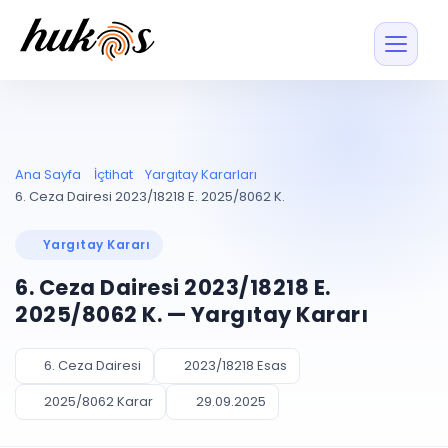
Özellikler
Fiyatlar
ENTEGRASYONLAR
YÖNETİM
UYAP
Dosya ve İçerikl
Ana Sayfa
İçtihat
Yargıtay Kararları
Blog
Entegrasyonu
Tüm dosyalar tek
ekranda
UYAP ile otomatik
6. Ceza Dairesi 2023/18218 E. 2025/8062 K.
senkron
Evrak ve Klasör
İçtihat
UYAP Evrak
Düzenleyin, hızlı erişi
Yargıtay Kararı
Entegrasyonu
İletişim
Kişiler ve İletişi
Evrakları tek tıkla aktarın
6. Ceza Dairesi 2023/18218 E.
Müvekkil ve taraf reh
UETS Entegrasyonu
2025/8062 K. — Yargıtay Kararı
Tebligatları anında
Vekalet Yöneti
Ücretsiz Başlayın
Giriş Yap
görün
Vekaletname ve yetk
takibi
6. Ceza Dairesi
2023/18218 Esas
PLANLAMA & TAKİP
AKILLI & FİNANS
2025/8062 Karar
29.09.2025
Otomasyon
Pano ve Takip
YENİ
Kuralları kurun, sist
Günlük işler tek bakışta