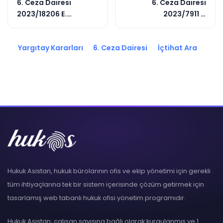
6. Ceza Dairesi
6. Ceza Dairesi
2023/18206 E.
2023/7911 E.
2025/8010 K.
2024/11208 K.
Yargıtay Kararları
6. Ceza Dairesi
İçtihat Ara
Hukuk Asistan, hukuk bürolarının ofis ve ekip yönetimi için gerekli
tüm ihtiyaçlarına tek bir sistem içerisinde çözüm getirmek için
tasarlamış web tabanlı hukuk ofisi yönetim programıdır.
Hukuk Asistan; çalışan sayısına bağlı olarak kurgulanmış ve 1