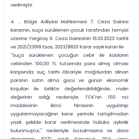
verilmiştir.
4. ... Bölge Adliyesi Mahkemesi 7. Ceza Dairesi
kararının, suça sürüklenen çocuk tarafından temyizi
üzerine Yargıtay 6. Ceza Dairesinin 16.02.2023 tarihli
ve 2021/23918 Esas, 2023/8820 Karar sayılı kararı ile
''Suça sürüklenen çocuğun cebir ile katılanın
cebinden 100,00 TL tutarında para almış olması
karşısında; suç tarihi itibariyle mağdurdan alınan
paranın satın alma gücü ve günün ekonomik
koşulları ile birlikte değerlendirildiğinde, malın
değerinin azlığı nedeniyle TCK'nın 150 nci
maddesinin ikinci fıkrasının uygulanıp
uygulanmayacağının karar yerinde tartışılmadan
yazılı şekilde karar verilmesinde hukuka aykırılık
bulunmuştur,'' nedeniyle bozulmasına ve dava
dosyasının 5271 sayılı Kanun’un 304 üncü