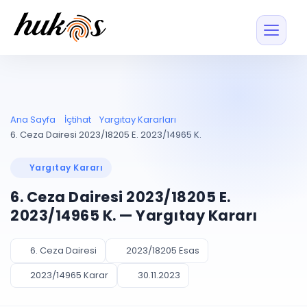
Özellikler
Fiyatlar
ENTEGRASYONLAR
YÖNETİM
UYAP
Dosya ve İçerikl
Ana Sayfa
İçtihat
Yargıtay Kararları
Blog
Entegrasyonu
Tüm dosyalar tek
ekranda
UYAP ile otomatik
6. Ceza Dairesi 2023/18205 E. 2023/14965 K.
senkron
Evrak ve Klasör
İçtihat
UYAP Evrak
Düzenleyin, hızlı erişi
Yargıtay Kararı
Entegrasyonu
İletişim
Kişiler ve İletişi
Evrakları tek tıkla aktarın
6. Ceza Dairesi 2023/18205 E.
Müvekkil ve taraf reh
UETS Entegrasyonu
2023/14965 K. — Yargıtay Kararı
Tebligatları anında
Vekalet Yöneti
Ücretsiz Başlayın
Giriş Yap
görün
Vekaletname ve yetk
takibi
6. Ceza Dairesi
2023/18205 Esas
PLANLAMA & TAKİP
AKILLI & FİNANS
2023/14965 Karar
30.11.2023
Otomasyon
Pano ve Takip
YENİ
Kuralları kurun, sist
Günlük işler tek bakışta