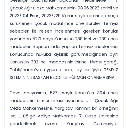
Gerekçe bölümünde açıklanan nedenlerle ... 1.
Çocuk Ağır Ceza Mahkemesinin, 08.06.2023 tarihli ve
2023/104 Esas, 2023/229 Karar sayılı kararında suça
sürüklenen çocuk müdafiince öne sürülen temyiz
sebepleri ile re’sen incelenmesi gereken konular
yönünden 5271 sayılı Kanun'un 288 inci ve 289 uncu
maddeleri kapsamında yapılan temyiz incelemesi
sonucunda hukuka aykırılık görülmediğinden aynı
Kanun’un 302 nci maddesinin birinci fıkrası gereği,
Tebliğname’ye uygun olarak, oy birliğiyle TEMYİZ
İSTEMİNİN ESASTAN REDDİ İLE HÜKMÜN ONANMASINA,
Dava dosyasının, 5271 sayılı Kanun’un 304 üncü
maddesinin birinci fıkrası uyarınca ... 1. Çocuk Ağır
Ceza Mahkemesine, Yargıtay ilâmının bir örneğinin
ise ... Bölge Adliye Mahkemesi 7. Ceza Dairesine
gönderilmek üzere Yargıtay Cumhuriyet