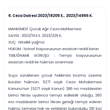
çalışsın
Ajanda ve
Finans ve Kasa
Etkinlikler
Hesap, kasa ve cari
Duruşma ve görev
takibi
6. Ceza Dairesi 2023/18205 E., 2023/14965 K.
takvimi
Raporlar ve Çıkt
Hatırlatma ve
Tek tıkla profesyonel
Bildirim
MAHKEMESİ :Çocuk Ağır Ceza Mahkemesi
rapor
Süreleri asla kaçırmayın
SAYISI : 2023/104 E. 2023/229 K.
SUÇ : Nitelikli yağma
Tek panelde uçtan uca yönetim
UYAP & UETS entegrasyonundan finansa, hepsi bir arada.
HÜKÜM : İstinaf başvurusunun esastan reddi kararı
Tüm özellikleri inceleyin
Ücretsiz Başlayın
TEBLİĞNAME GÖRÜŞÜ : Temyiz başvurusunun
esastan reddi ile hükmün onanması
Suça sürüklenen çocuk hakkında bozma üzerine
kurulan hükmün; 5271 sayılı Ceza Muhakemesi
Kanunu’nun (5271 sayılı Kanun) 286 ncı maddesinin
birinci fıkrası uyarınca temyiz edilebilir olduğu, 260
ıncı maddesinin birinci fıkrası gereği temyiz edenin
hükmü temyize hak ve yetkisinin bulunduğu, 291 inci