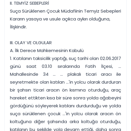
II. TEMYİZ SEBEPLERİ
Suça Sürüklenen Çocuk Müdafiinin Temyiz Sebepleri
Kararın yasaya ve usule açıkca aykırı olduğuna,
İlişkindir.
III. OLAY VE OLGULAR
A. İlk Derece Mahkemesinin Kabulü
1. Katılanın taksicilik yaptığı, suç tarihi olan 02.06.2017
günü saat 03.10 sıralarında Fatih İlçesi, ...
Mahallesinde 34 ... ... plakalı ticari aracı ile
seyretmekte olan katılan ...'in yolcu olarak durduran
bir şahsın ticari aracın ön kısmına oturduğu, araç
hareket ettikten kısa bir süre sonra yolda ağabeyini
gördüğünü söyleyerek katılanı durdurduğu ve yolda
suça sürüklenen çocuk ...'in yolcu olarak aracın ön
koltuğuna diğer şahsında arka koltuğa oturduğu,
katılanın bu şekilde yola devam ettiği, daha sonra