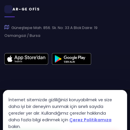
AR-GE OFİS
Güneştepe Mah. 856. Sk. No: 33 A Blok Daire: 19
Osmangazi / Bursa
İnternet sitemizde gizliliğinizi koruyabilmek ve size
daha iyi bir deneyim sunmak için sınırlı sayıda
çerezler yer alır. Kullandığımız çerezler hakkında
Copyright © 2007 - 2026 Hukas | Hukuk Asistan • Tüm Hakları
daha fazla bilgi edinmek için
Çerez Politikamıza
Saklıdır
bakın.