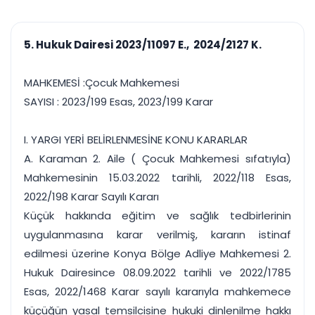
çalışsın
Ajanda ve
Finans ve Kasa
Etkinlikler
Hesap, kasa ve cari
Duruşma ve görev
takibi
5. Hukuk Dairesi 2023/11097 E., 2024/2127 K.
takvimi
Raporlar ve Çıkt
Hatırlatma ve
Tek tıkla profesyonel
Bildirim
MAHKEMESİ :Çocuk Mahkemesi
rapor
Süreleri asla kaçırmayın
SAYISI : 2023/199 Esas, 2023/199 Karar
Tek panelde uçtan uca yönetim
UYAP & UETS entegrasyonundan finansa, hepsi bir arada.
I. YARGI YERİ BELİRLENMESİNE KONU KARARLAR
Tüm özellikleri inceleyin
Ücretsiz Başlayın
A. Karaman 2. Aile ( Çocuk Mahkemesi sıfatıyla)
Mahkemesinin 15.03.2022 tarihli, 2022/118 Esas,
2022/198 Karar Sayılı Kararı
Küçük hakkında eğitim ve sağlık tedbirlerinin
uygulanmasına karar verilmiş, kararın istinaf
edilmesi üzerine Konya Bölge Adliye Mahkemesi 2.
Hukuk Dairesince 08.09.2022 tarihli ve 2022/1785
Esas, 2022/1468 Karar sayılı kararıyla mahkemece
küçüğün yasal temsilcisine hukuki dinlenilme hakkı