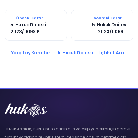
Önceki Karar
Sonraki Karar
5. Hukuk Dairesi
5. Hukuk Dairesi
2023/11098 E.
2023/11096 E.
2024/2128 K.
2024/2126 K.
Yargıtay Kararları
5. Hukuk Dairesi
İçtihat Ara
Hukuk Asistan, hukuk bürolarının ofis ve ekip yönetimi için gerekli
tüm ihtiyaçlarına tek bir sistem içerisinde çözüm getirmek için