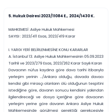
çalışsın
Ajanda ve
Finans ve Kasa
Etkinlikler
Hesap, kasa ve cari
Duruşma ve görev
takibi
5. Hukuk Dairesi 2023/11084 E., 2024/1430 K.
takvimi
Raporlar ve Çıkt
Hatırlatma ve
Tek tıkla profesyonel
Bildirim
MAHKEMESİ :Asliye Hukuk Mahkemesi
rapor
Süreleri asla kaçırmayın
SAYISI : 2023/411 Esas, 2023/419 Karar
Tek panelde uçtan uca yönetim
UYAP & UETS entegrasyonundan finansa, hepsi bir arada.
I. YARGI YERİ BELİRLENMESİNE KONU KARARLAR
Tüm özellikleri inceleyin
Ücretsiz Başlayın
A. İstanbul 13. Asliye Hukuk Mahkemesinin 05.09.2023
Tarihli ve 2023/279 Esas, 2023/262 Karar Sayılı Kararı
Davacının nüfus kaydına göre dava tarihi itibarıyla
yerleşim yerinin .../Ankara olduğu, davada davacı
kendisi gibi mirasçı olanların ölü olduğunun tespitini
istediğine göre, davanın sonucu kendisini yakından
ilgilendireceği ve dosya içeriğine göre davacının
yerleşim yerine göre davanın Ankara Asliye Hukuk
Mahkemesinde görülmesi gerektiği gerekçesiyle