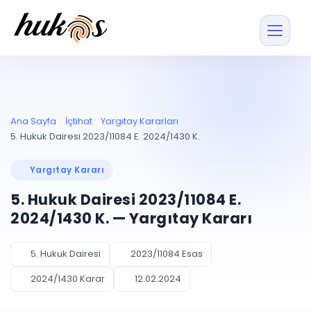
Özellikler
Fiyatlar
ENTEGRASYONLAR
YÖNETİM
UYAP
Dosya ve İçerikl
Ana Sayfa
İçtihat
Yargıtay Kararları
Blog
Entegrasyonu
Tüm dosyalar tek
ekranda
UYAP ile otomatik
5. Hukuk Dairesi 2023/11084 E. 2024/1430 K.
senkron
Evrak ve Klasör
İçtihat
UYAP Evrak
Düzenleyin, hızlı erişi
Yargıtay Kararı
Entegrasyonu
İletişim
Kişiler ve İletişi
Evrakları tek tıkla aktarın
5. Hukuk Dairesi 2023/11084 E.
Müvekkil ve taraf reh
UETS Entegrasyonu
2024/1430 K. — Yargıtay Kararı
Tebligatları anında
Vekalet Yöneti
Ücretsiz Başlayın
Giriş Yap
görün
Vekaletname ve yetk
takibi
5. Hukuk Dairesi
2023/11084 Esas
PLANLAMA & TAKİP
AKILLI & FİNANS
2024/1430 Karar
12.02.2024
Otomasyon
Pano ve Takip
YENİ
Kuralları kurun, sist
Günlük işler tek bakışta