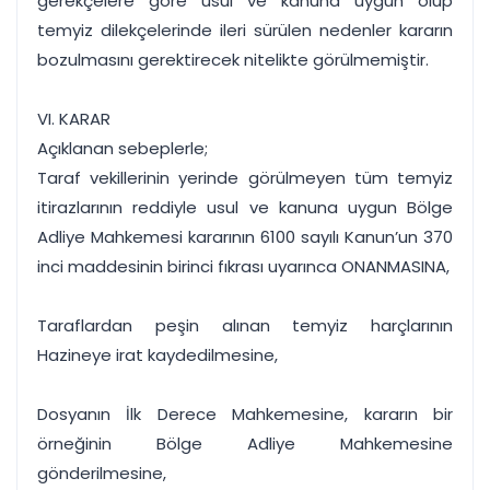
gerekçelere göre usul ve kanuna uygun olup
temyiz dilekçelerinde ileri sürülen nedenler kararın
bozulmasını gerektirecek nitelikte görülmemiştir.
VI. KARAR
Açıklanan sebeplerle;
Taraf vekillerinin yerinde görülmeyen tüm temyiz
itirazlarının reddiyle usul ve kanuna uygun Bölge
Adliye Mahkemesi kararının 6100 sayılı Kanun’un 370
inci maddesinin birinci fıkrası uyarınca ONANMASINA,
Taraflardan peşin alınan temyiz harçlarının
Hazineye irat kaydedilmesine,
Dosyanın İlk Derece Mahkemesine, kararın bir
örneğinin Bölge Adliye Mahkemesine
gönderilmesine,