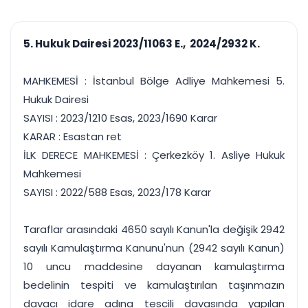
çalışsın
Ajanda ve
Finans ve Kasa
Etkinlikler
Hesap, kasa ve cari
Duruşma ve görev
takibi
5. Hukuk Dairesi 2023/11063 E., 2024/2932 K.
takvimi
Raporlar ve Çıkt
Hatırlatma ve
Tek tıkla profesyonel
Bildirim
MAHKEMESİ : İstanbul Bölge Adliye Mahkemesi 5.
rapor
Süreleri asla kaçırmayın
Hukuk Dairesi
SAYISI : 2023/1210 Esas, 2023/1690 Karar
Tek panelde uçtan uca yönetim
UYAP & UETS entegrasyonundan finansa, hepsi bir arada.
KARAR : Esastan ret
Tüm özellikleri inceleyin
Ücretsiz Başlayın
İLK DERECE MAHKEMESİ : Çerkezköy 1. Asliye Hukuk
Mahkemesi
SAYISI : 2022/588 Esas, 2023/178 Karar
Taraflar arasındaki 4650 sayılı Kanun'la değişik 2942
sayılı Kamulaştırma Kanunu'nun (2942 sayılı Kanun)
10 uncu maddesine dayanan kamulaştırma
bedelinin tespiti ve kamulaştırılan taşınmazın
davacı idare adına tescili davasında yapılan