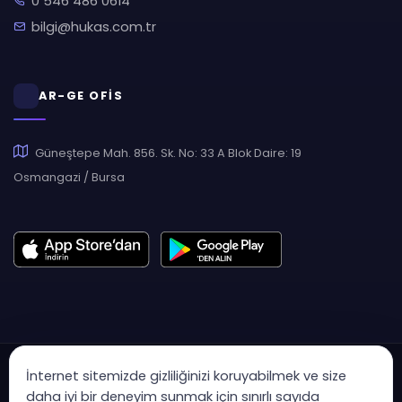
0 546 486 0614
bilgi@hukas.com.tr
AR-GE OFİS
Güneştepe Mah. 856. Sk. No: 33 A Blok Daire: 19
Osmangazi / Bursa
İnternet sitemizde gizliliğinizi koruyabilmek ve size
daha iyi bir deneyim sunmak için sınırlı sayıda