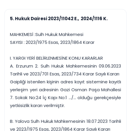
çalışsın
Ajanda ve
Finans ve Kasa
Etkinlikler
Hesap, kasa ve cari
Duruşma ve görev
takibi
5. Hukuk Dairesi 2023/11042 E., 2024/1116 K.
takvimi
Raporlar ve Çıkt
Hatırlatma ve
Tek tıkla profesyonel
Bildirim
MAHKEMESİ :Sulh Hukuk Mahkemesi
rapor
Süreleri asla kaçırmayın
SAYISI : 2023/1975 Esas, 2023/1864 Karar
Tek panelde uçtan uca yönetim
UYAP & UETS entegrasyonundan finansa, hepsi bir arada.
I. YARGI YERİ BELİRLENMESİNE KONU KARARLAR
Tüm özellikleri inceleyin
Ücretsiz Başlayın
A. Erzurum 2. Sulh Hukuk Mahkemesinin 09.06.2023
Tarihli ve 2023/701 Esas, 2023/734 Karar Sayılı Kararı
Gaipliği istenilen kişinin adres kayıt sistemine kayıtlı
yerleşim yeri adresinin Gazi Osman Paşa Mahallesi
7. Sokak No:24 İç Kapı No:1 .../... olduğu gerekçesiyle
yetkisizlik kararı verilmiştir.
B. Yalova Sulh Hukuk Mahkemesinin 18.07.2023 Tarihli
ve 2023/1975 Esas, 2023/1864 Karar Sayılı Kararı