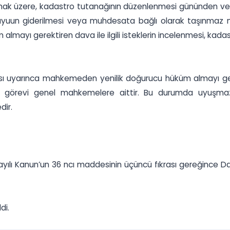
lmak üzere, kadastro tutanağının düzenlenmesi gününden ve
yuun giderilmesi veya muhdesata bağlı olarak taşınmaz malı
lmayı gerektiren dava ile ilgili isteklerin incelenmesi, kada
sı uyarınca mahkemeden yenilik doğurucu hüküm almayı gerek
görevi genel mahkemelere aittir. Bu durumda uyuşmaz
ir.
 sayılı Kanun’un 36 ncı maddesinin üçüncü fıkrası gereğinc
di.