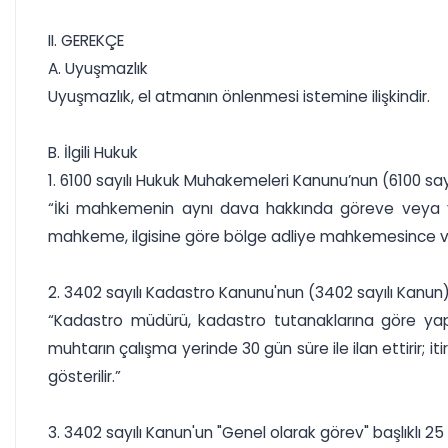
II. GEREKÇE
A. Uyuşmazlık
Uyuşmazlık, el atmanın önlenmesi istemine ilişkindir.
B. İlgili Hukuk
1. 6100 sayılı Hukuk Muhakemeleri Kanunu’nun (6100 sayıl
“İki mahkemenin aynı dava hakkında göreve veya yetki
mahkeme, ilgisine göre bölge adliye mahkemesince vey
2. 3402 sayılı Kadastro Kanunu'nun (3402 sayılı Kanun) 11
“Kadastro müdürü, kadastro tutanaklarına göre yapıl
muhtarın çalışma yerinde 30 gün süre ile ilan ettirir; i
gösterilir.”
3. 3402 sayılı Kanun'un "Genel olarak görev" başlıklı 25