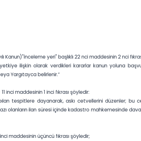
ı Kanun)"İnceleme yeri" başlıklı 22 nci maddesinin 2 nci fıkras
ye ilişkin olarak verdikleri kararlar kanun yoluna başvuru
a Yargıtayca belirlenir.”
 inci maddesinin 1 inci fıkrası şöyledir:
an tespitlere dayanarak, askı cetvellerini düzenler; bu ce
tirazı olanların ilan süresi içinde kadastro mahkemesinde dava 
 inci maddesinin üçüncü fıkrası şöyledir;