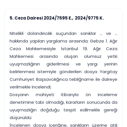
çalışsın
Ajanda ve
Finans ve Kasa
Etkinlikler
Hesap, kasa ve cari
Duruşma ve görev
takibi
5. Ceza Dairesi 2024/7595 E., 2024/9775 K.
takvimi
Raporlar ve Çıkt
Hatırlatma ve
Tek tıkla profesyonel
Bildirim
Nitelikli dolandırıcılık suçundan sanıklar ... ve ...
rapor
Süreleri asla kaçırmayın
hakkında yapılan yargılama sırasında; Gebze 1. Ağır
Ceza Mahkemesiyle İstanbul 19. Ağır Ceza
Tek panelde uçtan uca yönetim
UYAP & UETS entegrasyonundan finansa, hepsi bir arada.
Mahkemesi arasında oluşan olumsuz yetki
Tüm özellikleri inceleyin
Ücretsiz Başlayın
uyuşmazlığının giderilmesi ve yargı yerinin
belirlenmesi istemiyle gönderilen dosya Yargıtay
Cumhuriyet Başsavcılığınca tebliğname ile daireye
verilmekle incelendi;
Dosyanın mahiyeti itibarıyla ön inceleme
denetimine tabi olmadığı, kararların sonucunda da
uyuşmazlığın doğduğu tespit edilmekle gereği
düşünüldü:
İncelenen dosya içeriğine, sanıkların üzerine atılı