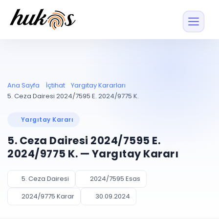
Özellikler
Fiyatlar
ENTEGRASYONLAR
YÖNETİM
UYAP
Dosya ve İçerikl
Ana Sayfa
İçtihat
Yargıtay Kararları
Blog
Entegrasyonu
Tüm dosyalar tek
ekranda
UYAP ile otomatik
5. Ceza Dairesi 2024/7595 E. 2024/9775 K.
senkron
Evrak ve Klasör
İçtihat
UYAP Evrak
Düzenleyin, hızlı erişi
Yargıtay Kararı
Entegrasyonu
İletişim
Kişiler ve İletişi
Evrakları tek tıkla aktarın
5. Ceza Dairesi 2024/7595 E.
Müvekkil ve taraf reh
UETS Entegrasyonu
2024/9775 K. — Yargıtay Kararı
Tebligatları anında
Vekalet Yöneti
Ücretsiz Başlayın
Giriş Yap
görün
Vekaletname ve yetk
takibi
5. Ceza Dairesi
2024/7595 Esas
PLANLAMA & TAKİP
AKILLI & FİNANS
2024/9775 Karar
30.09.2024
Otomasyon
Pano ve Takip
YENİ
Kuralları kurun, sist
Günlük işler tek bakışta