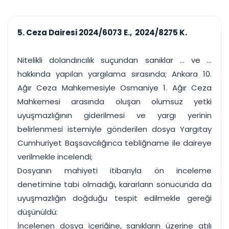
çalışsın
Ajanda ve
Finans ve Kasa
Etkinlikler
Hesap, kasa ve cari
Duruşma ve görev
takibi
5. Ceza Dairesi 2024/6073 E., 2024/8275 K.
takvimi
Raporlar ve Çıkt
Hatırlatma ve
Tek tıkla profesyonel
Bildirim
Nitelikli dolandırıcılık suçundan sanıklar ... ve ...
rapor
Süreleri asla kaçırmayın
hakkında yapılan yargılama sırasında; Ankara 10.
Ağır Ceza Mahkemesiyle Osmaniye 1. Ağır Ceza
Tek panelde uçtan uca yönetim
UYAP & UETS entegrasyonundan finansa, hepsi bir arada.
Mahkemesi arasında oluşan olumsuz yetki
Tüm özellikleri inceleyin
Ücretsiz Başlayın
uyuşmazlığının giderilmesi ve yargı yerinin
belirlenmesi istemiyle gönderilen dosya Yargıtay
Cumhuriyet Başsavcılığınca tebliğname ile daireye
verilmekle incelendi;
Dosyanın mahiyeti itibarıyla ön inceleme
denetimine tabi olmadığı, kararların sonucunda da
uyuşmazlığın doğduğu tespit edilmekle gereği
düşünüldü:
İncelenen dosya içeriğine, sanıkların üzerine atılı