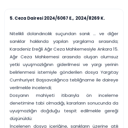
çalışsın
Ajanda ve
Finans ve Kasa
Etkinlikler
Hesap, kasa ve cari
Duruşma ve görev
takibi
5. Ceza Dairesi 2024/6067 E., 2024/8269 K.
takvimi
Raporlar ve Çıkt
Hatırlatma ve
Tek tıkla profesyonel
Bildirim
Nitelikli dolandırıcılık suçundan sanık ... ve diğer
rapor
Süreleri asla kaçırmayın
sanıklar hakkında yapılan yargılama sırasında;
Karadeniz Ereğli Ağır Ceza Mahkemesiyle Ankara 15.
Tek panelde uçtan uca yönetim
UYAP & UETS entegrasyonundan finansa, hepsi bir arada.
Ağır Ceza Mahkemesi arasında oluşan olumsuz
Tüm özellikleri inceleyin
Ücretsiz Başlayın
yetki uyuşmazlığının giderilmesi ve yargı yerinin
belirlenmesi istemiyle gönderilen dosya Yargıtay
Cumhuriyet Başsavcılığınca tebliğname ile daireye
verilmekle incelendi;
Dosyanın mahiyeti itibarıyla ön inceleme
denetimine tabi olmadığı, kararların sonucunda da
uyuşmazlığın doğduğu tespit edilmekle gereği
düşünüldü:
İncelenen dosya içeriğine, sanıkların üzerine atılı