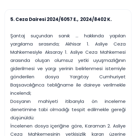
çalışsın
Ajanda ve
Finans ve Kasa
Etkinlikler
Hesap, kasa ve cari
Duruşma ve görev
takibi
5. Ceza Dairesi 2024/6057 E., 2024/8402 K.
takvimi
Raporlar ve Çıkt
Hatırlatma ve
Tek tıkla profesyonel
Bildirim
Şantaj suçundan sanık ... hakkında yapılan
rapor
Süreleri asla kaçırmayın
yargılama sırasında; Akhisar 1. Asliye Ceza
Mahkemesiyle Aksaray 1. Asliye Ceza Mahkemesi
Tek panelde uçtan uca yönetim
UYAP & UETS entegrasyonundan finansa, hepsi bir arada.
arasında oluşan olumsuz yetki uyuşmazlığının
Tüm özellikleri inceleyin
Ücretsiz Başlayın
giderilmesi ve yargı yerinin belirlenmesi istemiyle
gönderilen dosya Yargıtay Cumhuriyet
Başsavcılığınca tebliğname ile daireye verilmekle
incelendi;
Dosyanın mahiyeti itibarıyla ön inceleme
denetimine tabi olmadığı tespit edilmekle gereği
düşünüldü:
İncelenen dosya içeriğine göre, Karaman 2. Asliye
Ceza Mahkemesinin yetkisizlik kararı üzerine