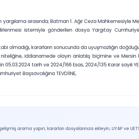
yapılan yargılama sırasında; Batman 1. Ağır Ceza Mahkemesiyle
belirlenmesi istemiyle gönderilen dosya Yargıtay Cumhuriye
tabi olmadığı, kararların sonucunda da uyuşmazlığın doğduğu
un niteliğine, iddianamede olayın anlatılış biçimine ve Mers
.03.2024 tarih ve 2024/166 Esas, 2024/135 Karar sayılı YETKİ
huriyet Başsavcılığına TEVDİİNE,
gelişmiş arama yapın; kararları dosyalarınıza ekleyin, UYAP ve UET