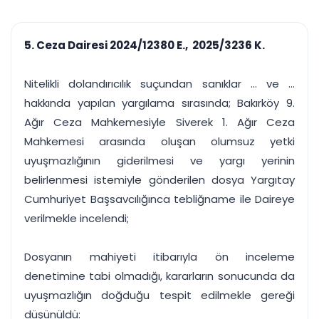
çalışsın
Ajanda ve
Finans ve Kasa
Etkinlikler
Hesap, kasa ve cari
Duruşma ve görev
takibi
5. Ceza Dairesi 2024/12380 E., 2025/3236 K.
takvimi
Raporlar ve Çıkt
Hatırlatma ve
Tek tıkla profesyonel
Bildirim
Nitelikli dolandırıcılık suçundan sanıklar ... ve ...
rapor
Süreleri asla kaçırmayın
hakkında yapılan yargılama sırasında; Bakırköy 9.
Ağır Ceza Mahkemesiyle Siverek 1. Ağır Ceza
Tek panelde uçtan uca yönetim
UYAP & UETS entegrasyonundan finansa, hepsi bir arada.
Mahkemesi arasında oluşan olumsuz yetki
Tüm özellikleri inceleyin
Ücretsiz Başlayın
uyuşmazlığının giderilmesi ve yargı yerinin
belirlenmesi istemiyle gönderilen dosya Yargıtay
Cumhuriyet Başsavcılığınca tebliğname ile Daireye
verilmekle incelendi;
Dosyanın mahiyeti itibarıyla ön inceleme
denetimine tabi olmadığı, kararların sonucunda da
uyuşmazlığın doğduğu tespit edilmekle gereği
düşünüldü: