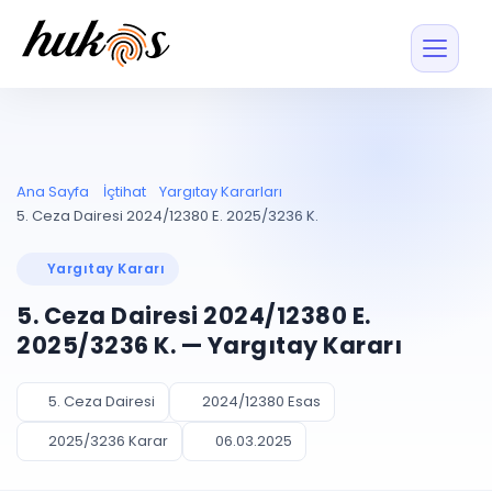
Özellikler
Fiyatlar
ENTEGRASYONLAR
YÖNETİM
UYAP
Dosya ve İçerikl
Ana Sayfa
İçtihat
Yargıtay Kararları
Blog
Entegrasyonu
Tüm dosyalar tek
ekranda
UYAP ile otomatik
5. Ceza Dairesi 2024/12380 E. 2025/3236 K.
senkron
Evrak ve Klasör
İçtihat
UYAP Evrak
Düzenleyin, hızlı erişi
Yargıtay Kararı
Entegrasyonu
İletişim
Kişiler ve İletişi
Evrakları tek tıkla aktarın
5. Ceza Dairesi 2024/12380 E.
Müvekkil ve taraf reh
UETS Entegrasyonu
2025/3236 K. — Yargıtay Kararı
Tebligatları anında
Vekalet Yöneti
Ücretsiz Başlayın
Giriş Yap
görün
Vekaletname ve yetk
takibi
5. Ceza Dairesi
2024/12380 Esas
PLANLAMA & TAKİP
AKILLI & FİNANS
2025/3236 Karar
06.03.2025
Otomasyon
Pano ve Takip
YENİ
Kuralları kurun, sist
Günlük işler tek bakışta