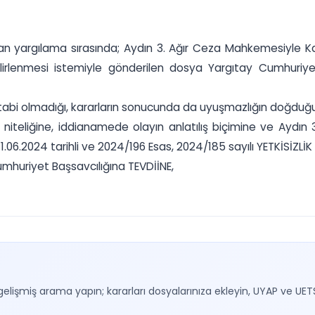
 yapılan yargılama sırasında; Aydın 3. Ağır Ceza Mahkemesiyl
belirlenmesi istemiyle gönderilen dosya Yargıtay Cumhuriye
tabi olmadığı, kararların sonucunda da uyuşmazlığın doğduğu
un niteliğine, iddianamede olayın anlatılış biçimine ve Ayd
6.2024 tarihli ve 2024/196 Esas, 2024/185 sayılı YETKİSİZLİK K
mhuriyet Başsavcılığına TEVDİİNE,
gelişmiş arama yapın; kararları dosyalarınıza ekleyin, UYAP ve UET