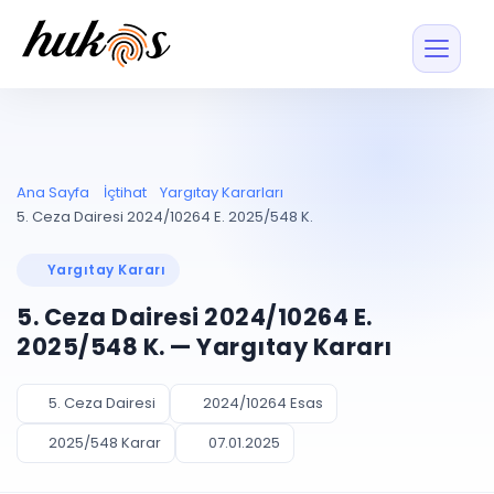
Özellikler
Fiyatlar
ENTEGRASYONLAR
YÖNETİM
UYAP
Dosya ve İçerikl
Ana Sayfa
İçtihat
Yargıtay Kararları
Blog
Entegrasyonu
Tüm dosyalar tek
ekranda
UYAP ile otomatik
5. Ceza Dairesi 2024/10264 E. 2025/548 K.
senkron
Evrak ve Klasör
İçtihat
UYAP Evrak
Düzenleyin, hızlı erişi
Yargıtay Kararı
Entegrasyonu
İletişim
Kişiler ve İletişi
Evrakları tek tıkla aktarın
5. Ceza Dairesi 2024/10264 E.
Müvekkil ve taraf reh
UETS Entegrasyonu
2025/548 K. — Yargıtay Kararı
Tebligatları anında
Vekalet Yöneti
Ücretsiz Başlayın
Giriş Yap
görün
Vekaletname ve yetk
takibi
5. Ceza Dairesi
2024/10264 Esas
PLANLAMA & TAKİP
AKILLI & FİNANS
2025/548 Karar
07.01.2025
Otomasyon
Pano ve Takip
YENİ
Kuralları kurun, sist
Günlük işler tek bakışta