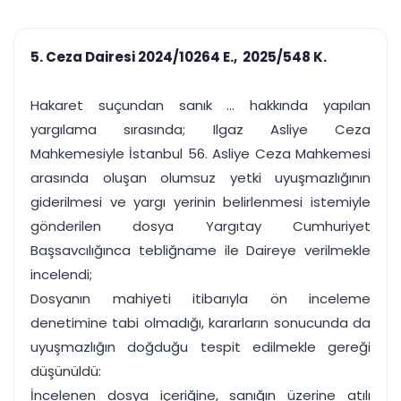
çalışsın
Ajanda ve
Finans ve Kasa
Etkinlikler
Hesap, kasa ve cari
Duruşma ve görev
takibi
5. Ceza Dairesi 2024/10264 E., 2025/548 K.
takvimi
Raporlar ve Çıkt
Hatırlatma ve
Tek tıkla profesyonel
Bildirim
Hakaret suçundan sanık ... hakkında yapılan
rapor
Süreleri asla kaçırmayın
yargılama sırasında; Ilgaz Asliye Ceza
Mahkemesiyle İstanbul 56. Asliye Ceza Mahkemesi
Tek panelde uçtan uca yönetim
UYAP & UETS entegrasyonundan finansa, hepsi bir arada.
arasında oluşan olumsuz yetki uyuşmazlığının
Tüm özellikleri inceleyin
Ücretsiz Başlayın
giderilmesi ve yargı yerinin belirlenmesi istemiyle
gönderilen dosya Yargıtay Cumhuriyet
Başsavcılığınca tebliğname ile Daireye verilmekle
incelendi;
Dosyanın mahiyeti itibarıyla ön inceleme
denetimine tabi olmadığı, kararların sonucunda da
uyuşmazlığın doğduğu tespit edilmekle gereği
düşünüldü:
İncelenen dosya içeriğine, sanığın üzerine atılı