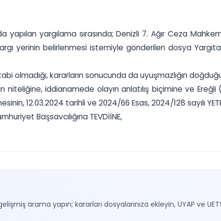
hakkında yapılan yargılama sırasında; Denizli 7. Ağır Ceza M
argı yerinin belirlenmesi istemiyle gönderilen dosya Yargı
tabi olmadığı, kararların sonucunda da uyuşmazlığın doğduğu
uçun niteliğine, iddianamede olayın anlatılış biçimine ve Er
nin, 12.03.2024 tarihli ve 2024/66 Esas, 2024/128 sayılı YETKİS
mhuriyet Başsavcılığına TEVDİİNE,
gelişmiş arama yapın; kararları dosyalarınıza ekleyin, UYAP ve UET