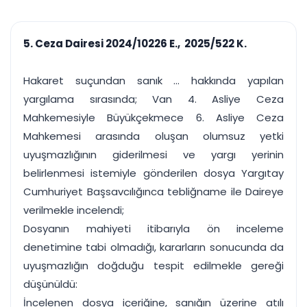
çalışsın
Ajanda ve
Finans ve Kasa
Etkinlikler
Hesap, kasa ve cari
Duruşma ve görev
takibi
5. Ceza Dairesi 2024/10226 E., 2025/522 K.
takvimi
Raporlar ve Çıkt
Hatırlatma ve
Tek tıkla profesyonel
Bildirim
Hakaret suçundan sanık ... hakkında yapılan
rapor
Süreleri asla kaçırmayın
yargılama sırasında; Van 4. Asliye Ceza
Mahkemesiyle Büyükçekmece 6. Asliye Ceza
Tek panelde uçtan uca yönetim
UYAP & UETS entegrasyonundan finansa, hepsi bir arada.
Mahkemesi arasında oluşan olumsuz yetki
Tüm özellikleri inceleyin
Ücretsiz Başlayın
uyuşmazlığının giderilmesi ve yargı yerinin
belirlenmesi istemiyle gönderilen dosya Yargıtay
Cumhuriyet Başsavcılığınca tebliğname ile Daireye
verilmekle incelendi;
Dosyanın mahiyeti itibarıyla ön inceleme
denetimine tabi olmadığı, kararların sonucunda da
uyuşmazlığın doğduğu tespit edilmekle gereği
düşünüldü:
İncelenen dosya içeriğine, sanığın üzerine atılı