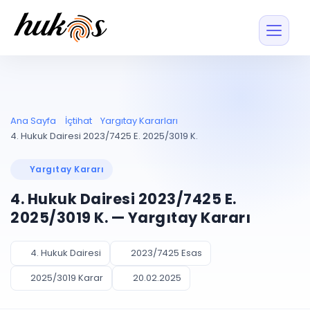
Özellikler
Fiyatlar
ENTEGRASYONLAR
YÖNETİM
UYAP
Dosya ve İçerikl
Ana Sayfa
İçtihat
Yargıtay Kararları
Blog
Entegrasyonu
Tüm dosyalar tek
ekranda
UYAP ile otomatik
4. Hukuk Dairesi 2023/7425 E. 2025/3019 K.
senkron
Evrak ve Klasör
İçtihat
UYAP Evrak
Düzenleyin, hızlı erişi
Yargıtay Kararı
Entegrasyonu
İletişim
Kişiler ve İletişi
Evrakları tek tıkla aktarın
4. Hukuk Dairesi 2023/7425 E.
Müvekkil ve taraf reh
UETS Entegrasyonu
2025/3019 K. — Yargıtay Kararı
Tebligatları anında
Vekalet Yöneti
Ücretsiz Başlayın
Giriş Yap
görün
Vekaletname ve yetk
takibi
4. Hukuk Dairesi
2023/7425 Esas
PLANLAMA & TAKİP
AKILLI & FİNANS
2025/3019 Karar
20.02.2025
Otomasyon
Pano ve Takip
YENİ
Kuralları kurun, sist
Günlük işler tek bakışta