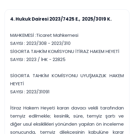
çalışsın
Ajanda ve
Finans ve Kasa
Etkinlikler
Hesap, kasa ve cari
Duruşma ve görev
takibi
4. Hukuk Dairesi 2023/7425 E., 2025/3019 K.
takvimi
Raporlar ve Çıkt
Hatırlatma ve
Tek tıkla profesyonel
Bildirim
MAHKEMESİ :Ticaret Mahkemesi
rapor
Süreleri asla kaçırmayın
SAYISI : 2023/308 - 2023/310
SİGORTA TAHKİM KOMİSYONU İTİRAZ HAKEM HEYETİ
Tek panelde uçtan uca yönetim
UYAP & UETS entegrasyonundan finansa, hepsi bir arada.
SAYISI : 2023 / İHK - 22825
Tüm özellikleri inceleyin
Ücretsiz Başlayın
SİGORTA TAHKİM KOMİSYONU UYUŞMAZLIK HAKEM
HEYETİ
SAYISI : 2023/31091
İtiraz Hakem Heyeti kararı davacı vekili tarafından
temyiz edilmekle; kesinlik, süre, temyiz şartı ve
diğer usul eksiklikleri yönünden yapılan ön inceleme
sonucunda, temyiz dilekçesinin kabulüne karar