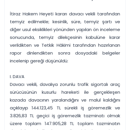
İtiraz Hakem Heyeti kararı davacı vekili tarafından
temyiz edilmekle; kesinlik, süre, temyiz şartı ve
diğer usul eksiklikleri yönünden yapılan ön inceleme
sonucunda, temyiz dilekçesinin kabulüne karar
verildikten ve Tetkik Hâkimi tarafından hazırlanan
rapor dinlendikten sonra dosyadaki belgeler
incelenip gereği düşünüldü:
I. DAVA
Davacı vekili, davalıya zorunlu trafik sigortalı araç
sürücüsünün kusurlu hareketi ile gerçekleşen
kazada davacının yaralandığını ve malul kaldığını
açıklayıp 144.123,45 TL sürekli iş göremezlik ve
3.826,83 TL geçici iş göremezlik tazminatı olmak
üzere toplam 147.905,28 TL toplam tazminatın