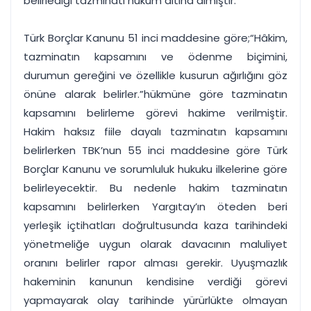
belirlediği tazminatı hüküm altına almıştır.
Türk Borçlar Kanunu 51 inci maddesine göre;“Hâkim,
tazminatın kapsamını ve ödenme biçimini,
durumun gereğini ve özellikle kusurun ağırlığını göz
önüne alarak belirler.”hükmüne göre tazminatın
kapsamını belirleme görevi hakime verilmiştir.
Hakim haksız fiile dayalı tazminatın kapsamını
belirlerken TBK’nun 55 inci maddesine göre Türk
Borçlar Kanunu ve sorumluluk hukuku ilkelerine göre
belirleyecektir. Bu nedenle hakim tazminatın
kapsamını belirlerken Yargıtay’ın öteden beri
yerleşik içtihatları doğrultusunda kaza tarihindeki
yönetmeliğe uygun olarak davacının maluliyet
oranını belirler rapor alması gerekir. Uyuşmazlık
hakeminin kanunun kendisine verdiği görevi
yapmayarak olay tarihinde yürürlükte olmayan