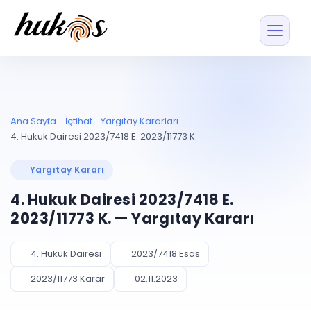
Özellikler
Fiyatlar
ENTEGRASYONLAR
YÖNETİM
UYAP
Dosya ve İçerikl
Ana Sayfa
İçtihat
Yargıtay Kararları
Blog
Entegrasyonu
Tüm dosyalar tek
ekranda
UYAP ile otomatik
4. Hukuk Dairesi 2023/7418 E. 2023/11773 K.
senkron
Evrak ve Klasör
İçtihat
UYAP Evrak
Düzenleyin, hızlı erişi
Yargıtay Kararı
Entegrasyonu
İletişim
Kişiler ve İletişi
Evrakları tek tıkla aktarın
4. Hukuk Dairesi 2023/7418 E.
Müvekkil ve taraf reh
UETS Entegrasyonu
2023/11773 K. — Yargıtay Kararı
Tebligatları anında
Vekalet Yöneti
Ücretsiz Başlayın
Giriş Yap
görün
Vekaletname ve yetk
takibi
4. Hukuk Dairesi
2023/7418 Esas
PLANLAMA & TAKİP
AKILLI & FİNANS
2023/11773 Karar
02.11.2023
Otomasyon
Pano ve Takip
YENİ
Kuralları kurun, sist
Günlük işler tek bakışta