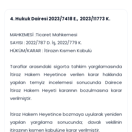
çalışsın
Ajanda ve
Finans ve Kasa
Etkinlikler
Hesap, kasa ve cari
Duruşma ve görev
takibi
4. Hukuk Dairesi 2023/7418 E., 2023/11773 K.
takvimi
Raporlar ve Çıkt
Hatırlatma ve
Tek tıkla profesyonel
Bildirim
MAHKEMESİ :Ticaret Mahkemesi
rapor
Süreleri asla kaçırmayın
SAYISI : 2022/787 D. İş, 2022/779 K.
HÜKÜM/KARAR : İtirazın Kısmen Kabulü
Tek panelde uçtan uca yönetim
UYAP & UETS entegrasyonundan finansa, hepsi bir arada.
Tüm özellikleri inceleyin
Ücretsiz Başlayın
Taraflar arasındaki sigorta tahkim yargılamasında
İtiraz Hakem Heyetince verilen karar hakkında
yapılan temyiz incelemesi sonucunda Dairece
İtiraz Hakem Heyeti kararının bozulmasına karar
verilmiştir.
İtiraz Hakem Heyetince bozmaya uyularak yeniden
yapılan yargılama sonucunda; davalı vekilinin
itirazının kısmen kabulüne karar verilmiştir.