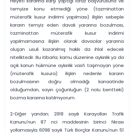
Heyeti kararına karşı yaptığı itiraz başvurusuna ve
temyize konu etmediği yöne (tazminattan
müterafik kusur indirimi yapılması) ilişkin sebeple
kararın temyiz eden davalı yararına bozulması,
tazminattan müterafik kusur indirimi
yapılmamasına ilişkin olarak davacılar yararına
oluşan usuli kazanılmış hakkı da ihlal edecek
niteliktedir. Bu itibarla; kamu düzenine aykırılık ya da
açık kanun hükmüne aykırılık vasfı taşımayan yöne
(müterafik kusura) ilişkin nedenle kararın
bozulmasının doğru olmadığı kanaatinde
olduğumdan, sayın çoğunluğun (2 nolu bentteki)
bozma kararına katılmıyorum.
2-Diğer yandan; 2918 sayılı Karayolları Trafik
Kanunu'nun 87 nci maddesinin birinci fıkrası
yollamasıyla 6098 sayılı Türk Borçlar Kanunu'nun 51