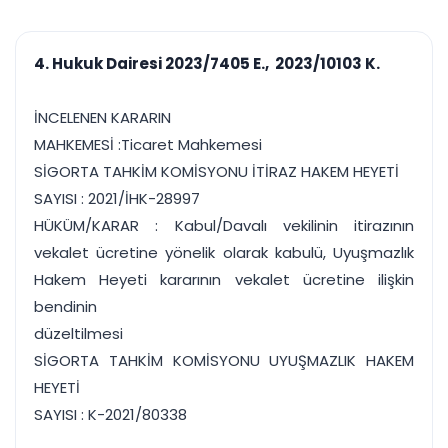
çalışsın
Ajanda ve
Finans ve Kasa
Etkinlikler
Hesap, kasa ve cari
Duruşma ve görev
takibi
4. Hukuk Dairesi 2023/7405 E., 2023/10103 K.
takvimi
Raporlar ve Çıkt
Hatırlatma ve
Tek tıkla profesyonel
Bildirim
İNCELENEN KARARIN
rapor
Süreleri asla kaçırmayın
MAHKEMESİ :Ticaret Mahkemesi
SİGORTA TAHKİM KOMİSYONU İTİRAZ HAKEM HEYETİ
Tek panelde uçtan uca yönetim
UYAP & UETS entegrasyonundan finansa, hepsi bir arada.
SAYISI : 2021/İHK-28997
Tüm özellikleri inceleyin
Ücretsiz Başlayın
HÜKÜM/KARAR : Kabul/Davalı vekilinin itirazının
vekalet ücretine yönelik olarak kabulü, Uyuşmazlık
Hakem Heyeti kararının vekalet ücretine ilişkin
bendinin
düzeltilmesi
SİGORTA TAHKİM KOMİSYONU UYUŞMAZLIK HAKEM
HEYETİ
SAYISI : K-2021/80338