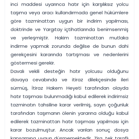
inci maddesi uyarınca hatır için karşılıksız yolcu
taşıma veya aracı kullandırmada genel hükümlere
göre tazminattan uygun bir indirim yapılması,
doktrinde ve Yargıtay içtihatlarında benimsenmiş
ve yerleşmiştir. Hakim tazminattan mutlaka
indirme yapmak zorunda değilse de bunun dahi
gerekçesini kararında tartışması ve nedenlerini
göstermesi gerekir.
Davalı vekili desteğin hatır yolcusu olduğunu
davaya cevabında ve itiraz dilekçesinde ileri
sürmüş, İtiraz Hakem Heyeti tarafından olayda
hatır taşıması bulunmadığı kabul edilerek indirimsiz
tazminatın tahsiline karar verilmiş, sayın çoğunluk
tarafından taşımanın ölenin yararına olduğu kabul
edilerek tazminattan hatır taşıması yapılması için
karar bozulmuştur. Ancak varılan sonuç dosya
kapsamına uygun düşmemektedir. Zira, tek taraflı