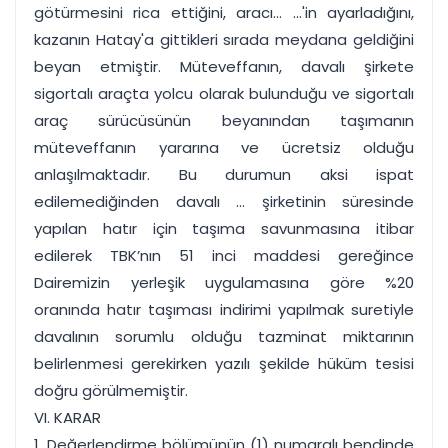
götürmesini rica ettiğini, aracı... ...'in ayarladığını,
kazanın Hatay'a gittikleri sırada meydana geldiğini
beyan etmiştir. Müteveffanın, davalı şirkete
sigortalı araçta yolcu olarak bulunduğu ve sigortalı
araç sürücüsünün beyanından taşımanın
müteveffanın yararına ve ücretsiz olduğu
anlaşılmaktadır. Bu durumun aksi ispat
edilemediğinden davalı ... şirketinin süresinde
yapılan hatır için taşıma savunmasına itibar
edilerek TBK’nın 51 inci maddesi gereğince
Dairemizin yerleşik uygulamasına göre %20
oranında hatır taşıması indirimi yapılmak suretiyle
davalının sorumlu olduğu tazminat miktarının
belirlenmesi gerekirken yazılı şekilde hüküm tesisi
doğru görülmemiştir.
VI. KARAR
1. Değerlendirme bölümünün (1) numaralı bendinde