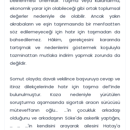
belirlenmesi önemlidir. Taşıma veya kullandırma,
ekonomik yarar için olabileceği gibi ortak toplumsal
değerler nedeniyle de olabilir. Ancak yakın
akrabaların ve eşin taşınmasında bir menfaatten
söz edilemeyeceği için hatır için taşımadan da
bahsedilemez. Hâkim, gerekçesini kararında
tartışmak ve nedenlerini göstermek koşuluyla
tazminattan mutlaka indirim yapmak zorunda da
değildir.
Somut olayda; davalı vekilince başvuruya cevap ve
itiraz dilekçelerinde hatır için taşıma def’inde
bulunulmuştur. Kaza nedeniyle yürütülen
soruşturma aşamasında sigortalı aracın sürücüsü
müteveffanın oğlu... ...'in çocukluk arkadaşı
olduğunu ve arkadaşının Söke'de askerlik yaptığını,
... ... ...'in kendisini arayarak ailesini Hatay'a