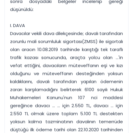
sonra dosyadaki belgeler incelenip gereği
düşünüldü:
I. DAVA
Davacılar vekili dava dilekçesinde; davalı tarafından
zorunlu mali sorumluluk sigortası(ZMSS) ile sigortalı
olan aracın 10.08.2019 tarihinde karıştığı tek taraflı
trafik kazası sonucunda, araçta yolcu olan ...'in
vefat ettiğini, davacıların müteveffanın eşi ve kızı
olduğunu ve müteveffanın desteğinden yoksun
kaldıklarını, davalı tarafından yapılan ödemenin
zararı karşılamadığını belirterek 6100 sayılı Hukuk
Muhakemeleri Kanunu'nun 107 nci maddesi
gereğince davacı ... ... için 2.550 TL, davacı ... için
2.550 TL olmak üzere toplam 5.100 TL destekten
yoksun kalma tazminatının davalının temerrüde
düştüğü ilk ödeme tarihi olan 22.10.2020 tarihinden