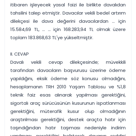
itibaren işleyecek yasal faizi ile birlikte davalıdan
tahsilini talep etmiştir. Davacılar vekili bedel artırım
dilekçesi ile dava değerini davacılardan ... için
15.584,69 TL, ... ... için 168.283,94 TL olmak üzere
toplam 183.868,63 TL'ye yükseltmiştir.
II. CEVAP
Davalı vekili cevap dilekçesinde; müvekkili
tarafından davacıların başvurusu üzerine ödeme
yapıldığını, eksik ödeme söz konusu olmadığını,
hesaplamanın TRH 2010 Yaşam Tablosu ve %1,8
teknik faiz esas alınarak yapılması gerektiğini,
sigortalı araç sürücüsünün kusurunun ispatlanması
gerektiğini, müterafik kusur olup olmadığının
araştırılması gerektiğini, destek araçta hatır için
taşındığından hatır taşıması nedeniyle indirim
yapılması gerektiğini belirterek davanın reddini