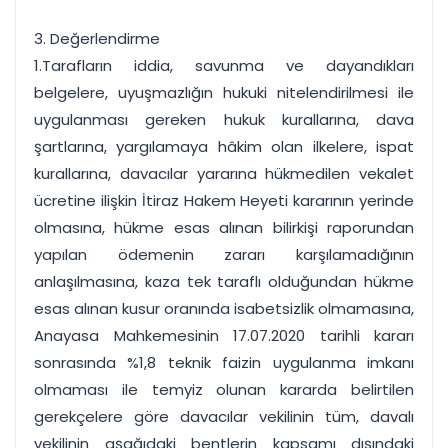
3. Değerlendirme
1.Tarafların iddia, savunma ve dayandıkları
belgelere, uyuşmazlığın hukuki nitelendirilmesi ile
uygulanması gereken hukuk kurallarına, dava
şartlarına, yargılamaya hâkim olan ilkelere, ispat
kurallarına, davacılar yararına hükmedilen vekalet
ücretine ilişkin İtiraz Hakem Heyeti kararının yerinde
olmasına, hükme esas alınan bilirkişi raporundan
yapılan ödemenin zararı karşılamadığının
anlaşılmasına, kaza tek taraflı olduğundan hükme
esas alınan kusur oranında isabetsizlik olmamasına,
Anayasa Mahkemesinin 17.07.2020 tarihli kararı
sonrasında %1,8 teknik faizin uygulanma imkanı
olmaması ile temyiz olunan kararda belirtilen
gerekçelere göre davacılar vekilinin tüm, davalı
vekilinin aşağıdaki bentlerin kapsamı dışındaki