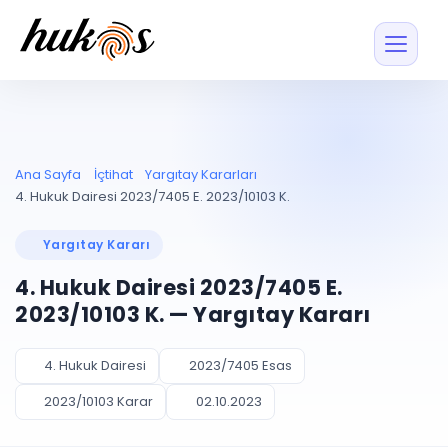
Özellikler
Fiyatlar
ENTEGRASYONLAR
YÖNETİM
UYAP
Dosya ve İçerikl
Ana Sayfa
İçtihat
Yargıtay Kararları
Blog
Entegrasyonu
Tüm dosyalar tek
ekranda
UYAP ile otomatik
4. Hukuk Dairesi 2023/7405 E. 2023/10103 K.
senkron
Evrak ve Klasör
İçtihat
UYAP Evrak
Düzenleyin, hızlı erişi
Yargıtay Kararı
Entegrasyonu
İletişim
Kişiler ve İletişi
Evrakları tek tıkla aktarın
4. Hukuk Dairesi 2023/7405 E.
Müvekkil ve taraf reh
UETS Entegrasyonu
2023/10103 K. — Yargıtay Kararı
Tebligatları anında
Vekalet Yöneti
Ücretsiz Başlayın
Giriş Yap
görün
Vekaletname ve yetk
takibi
4. Hukuk Dairesi
2023/7405 Esas
PLANLAMA & TAKİP
AKILLI & FİNANS
2023/10103 Karar
02.10.2023
Otomasyon
Pano ve Takip
YENİ
Kuralları kurun, sist
Günlük işler tek bakışta