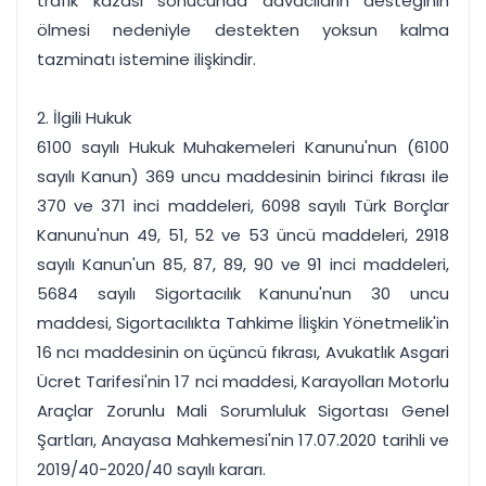
trafik kazası sonucunda davacıların desteğinin
ölmesi nedeniyle destekten yoksun kalma
tazminatı istemine ilişkindir.
2. İlgili Hukuk
6100 sayılı Hukuk Muhakemeleri Kanunu'nun (6100
sayılı Kanun) 369 uncu maddesinin birinci fıkrası ile
370 ve 371 inci maddeleri, 6098 sayılı Türk Borçlar
Kanunu'nun 49, 51, 52 ve 53 üncü maddeleri, 2918
sayılı Kanun'un 85, 87, 89, 90 ve 91 inci maddeleri,
5684 sayılı Sigortacılık Kanunu'nun 30 uncu
maddesi, Sigortacılıkta Tahkime İlişkin Yönetmelik'in
16 ncı maddesinin on üçüncü fıkrası, Avukatlık Asgari
Ücret Tarifesi'nin 17 nci maddesi, Karayolları Motorlu
Araçlar Zorunlu Mali Sorumluluk Sigortası Genel
Şartları, Anayasa Mahkemesi'nin 17.07.2020 tarihli ve
2019/40-2020/40 sayılı kararı.